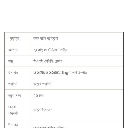
প্রযুক্তি
রজন বালি প্রক্রিয়া
আবেদন
স্বয়ংক্রিয় ছাঁচনির্মাণ লাইন
যন্ত্র
সিএনসি মেশিনিং সেন্টার
উপাদান
GG25/GGG50/dingালাই ইস্পাত
প্যাটার্ন
কাঠের প্যাটার্ন
নমুনা সময়
45 দিন
মাত্রা
ফারো সিএমএম
পরিদর্শন
উপাদান
মাইক্রোস্কোপিক পরীক্ষা