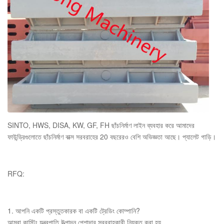
SINTO, HWS, DISA, KW, GF, FH ছাঁচনির্মাণ লাইন ব্যবহার করে আমাদের
ফাউন্ড্রিগুলোতে ছাঁচনির্মাণ বাক্স সরবরাহের 20 বছরেরও বেশি অভিজ্ঞতা আছে। প্যালেট গাড়ি।
RFQ:
1. আপনি একটি প্রস্তুতকারক বা একটি ট্রেডিং কোম্পানি?
আমরা কাস্টিং যন্ত্রপাতি উত্পাদন পেশাদার সরবরাহকারী নিযুক্ত করা হয়