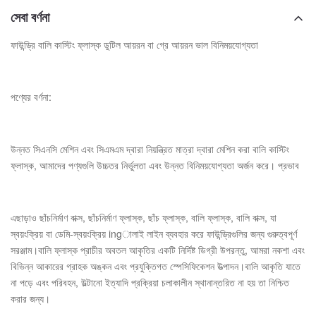
সেবা বর্ণনা
ফাউন্ড্রি বালি কাস্টিং ফ্লাস্ক ডুটিল আয়রন বা গ্রে আয়রন ভাল বিনিময়যোগ্যতা
পণ্যের বর্ণনা:
উন্নত সিএনসি মেশিন এবং সিএমএম দ্বারা নিয়ন্ত্রিত মাত্রা দ্বারা মেশিন করা বালি কাস্টিং
ফ্লাস্ক, আমাদের পণ্যগুলি উচ্চতর নির্ভুলতা এবং উন্নত বিনিময়যোগ্যতা অর্জন করে। প্রভাব
এছাড়াও ছাঁচনির্মাণ বাক্স, ছাঁচনির্মাণ ফ্লাস্ক, ছাঁচ ফ্লাস্ক, বালি ফ্লাস্ক, বালি বাক্স, যা
স্বয়ংক্রিয় বা ডেমি-স্বয়ংক্রিয় ingালাই লাইন ব্যবহার করে ফাউন্ড্রিগুলির জন্য গুরুত্বপূর্ণ
সরঞ্জাম।বালি ফ্লাস্ক প্রাচীর অবতল আকৃতির একটি নির্দিষ্ট ডিগ্রী উপরন্তু, আমরা নকশা এবং
বিভিন্ন আকারের গ্রাহক অঙ্কন এবং প্রযুক্তিগত স্পেসিফিকেশন উত্পাদন।বালি আকৃতি যাতে
না পড়ে এবং পরিবহন, উল্টানো ইত্যাদি প্রক্রিয়া চলাকালীন স্থানান্তরিত না হয় তা নিশ্চিত
করার জন্য।