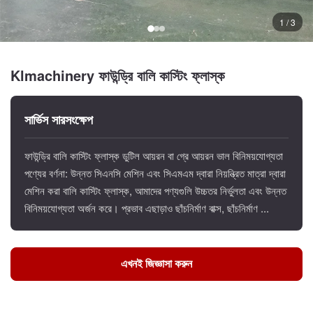
1 / 3
Klmachinery ফাউন্ড্রি বালি কাস্টিং ফ্লাস্ক
সার্ভিস সারসংক্ষেপ
ফাউন্ড্রি বালি কাস্টিং ফ্লাস্ক ডুটিল আয়রন বা গ্রে আয়রন ভাল বিনিময়যোগ্যতা
পণ্যের বর্ণনা: উন্নত সিএনসি মেশিন এবং সিএমএম দ্বারা নিয়ন্ত্রিত মাত্রা দ্বারা
মেশিন করা বালি কাস্টিং ফ্লাস্ক, আমাদের পণ্যগুলি উচ্চতর নির্ভুলতা এবং উন্নত
বিনিময়যোগ্যতা অর্জন করে। প্রভাব এছাড়াও ছাঁচনির্মাণ বাক্স, ছাঁচনির্মাণ ...
এখনই জিজ্ঞাসা করুন