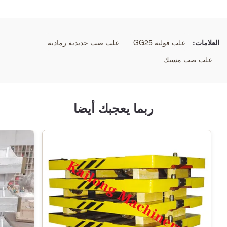
وصف:
صناديق صب
العلامات:
علب قولبة GG25
علب صب حديدية رمادية
مواد:
علب صب مسبك
GG25
ميزات:
ربما يعجبك أيضا
منتجات التخصيص
معالجة:
رمل الراتنج
الأحجام:
حسب متطلبات الزبون