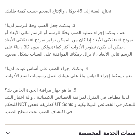
تحتاج العينة إلى 45 يومًا ، والإنتاج الضخم حسب كمية طلبك.
3. يمكنك جعل الصب وفقا للرسم لدينا؟
نعم ، يمكننا إجراء عملية الصب وفقًا للرسم أو الرسم ثنائي الأبعاد أو
نموذج cad ثلاثي الأبعاد.إذا كان من الممكن توفير نموذج cad ثلاثي الأبعاد
، يمكن أن يكون تطوير الأدوات أكثر كفاءة.ولكن بدون 3D ، بناءً على
الرسم ثنائي الأبعاد ، لا يزال بإمكاننا الموافقة على العينات بشكل صحيح.
4. يمكنك إجراء الصب على أساس عينات لدينا؟
نعم ، يمكننا إجراء القياس بناءً على عيناتك لعمل رسومات لصنع الأدوات.
5. ما هو جهاز مراقبة الجودة الخاص بك؟
لدينا مطياف في المنزل لمراقبة الخصائص الكيميائية ، وآلة اختبار الشد
للتحكم في الخصائص الميكانيكية و UT Sonic كطريقة فحص NDT للتحكم
في اكتشاف الصب تحت سطح الصب.
سمات الخدمة المخصصة