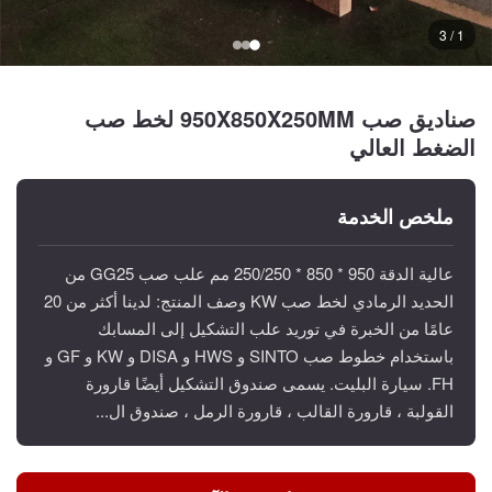
1 / 3
صناديق صب 950X850X250MM لخط صب
الضغط العالي
ملخص الخدمة
عالية الدقة 950 * 850 * 250/250 مم علب صب GG25 من
الحديد الرمادي لخط صب KW وصف المنتج: لدينا أكثر من 20
عامًا من الخبرة في توريد علب التشكيل إلى المسابك
باستخدام خطوط صب SINTO و HWS و DISA و KW و GF و
FH. سيارة البليت. يسمى صندوق التشكيل أيضًا قارورة
القولبة ، قارورة القالب ، قارورة الرمل ، صندوق ال...