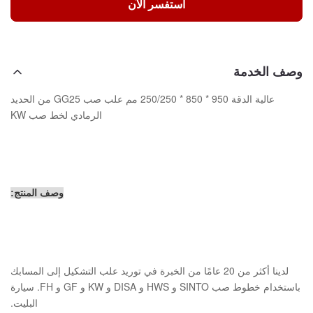
استفسر الآن
وصف الخدمة
عالية الدقة 950 * 850 * 250/250 مم علب صب GG25 من الحديد
الرمادي لخط صب KW
وصف المنتج:
لدينا أكثر من 20 عامًا من الخبرة في توريد علب التشكيل إلى المسابك
باستخدام خطوط صب SINTO و HWS و DISA و KW و GF و FH. سيارة
البليت.