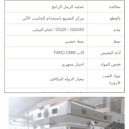
معالجة
عملية الرمل الراتنج
بالقطع
مركز التصنيع باستخدام الحاسب الآلي
مادة
GG25 / GGG50 / لحام الصلب
نمط
نمط خشبي
أداة التفتيش
آلات FARO CMM
فحص المواد
اختبار مجهري
مواد الصب
معيار الدولة المكافئ
قارورة
التركيب الكيميائي
C ، Si ، Mn ، P ، S ، Cu
تخصيص
حسب متطلبات الزبون
تقرير التركيب الكيميائي ، تقرير قوة الشد
الشهادات
والصلابة ، شهادات التلدين