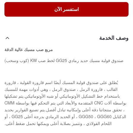
استفسر الآن
وصف الخدمة
مربع صب مسبك عالية الدقة
صندوق قولبة مسبك حديد رمادي GG25 لخط صب KW (كوب وسحب)
يُطلق على صندوق قولبة المسبك أيضًا اسم قارورة القولبة ، قارورة
القالب ، قارورة الرمل ، صندوق الرمل ، وهي أدوات مهمة للمسبك
باستخدام خط التشكيل الأوتوماتيكي أو شبه الأوتوماتيكي.يتم تشكيلها
بواسطة آلات CNC المتقدمة والأبعاد التي يتم التحكم فيها بواسطة CMM
، تحقق منتجاتنا دقة أعلى وإمكانية تبادل أفضل.يتم تصنيع القوارير بحديد
الدكتايل GGG50 ، GGG60 ، أو الحديد الرمادي بدرجة أعلى GG25 ، أو
اللحام الفولاذي ، وتتميز بصلابة أعلى ويمكنها تحمل ضغط أعلى.