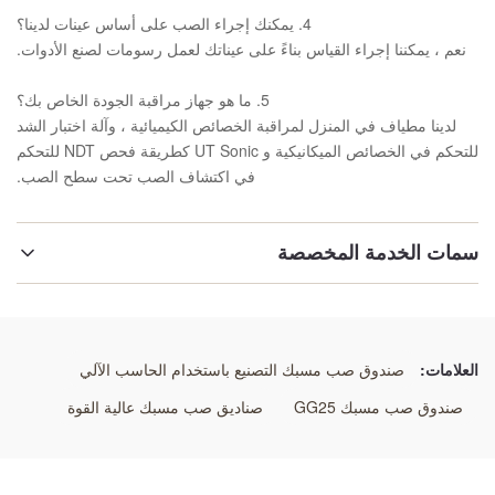
4. يمكنك إجراء الصب على أساس عينات لدينا؟
نعم ، يمكننا إجراء القياس بناءً على عيناتك لعمل رسومات لصنع الأدوات.
5. ما هو جهاز مراقبة الجودة الخاص بك؟
لدينا مطياف في المنزل لمراقبة الخصائص الكيميائية ، وآلة اختبار الشد
للتحكم في الخصائص الميكانيكية و UT Sonic كطريقة فحص NDT للتحكم
في اكتشاف الصب تحت سطح الصب.
سمات الخدمة المخصصة
اسم:
صندوق صب مسبك
العلامات:
صندوق صب مسبك التصنيع باستخدام الحاسب الآلي
خاصية:
صندوق صب مسبك GG25
صناديق صب مسبك عالية القوة
منتجات التخصيص