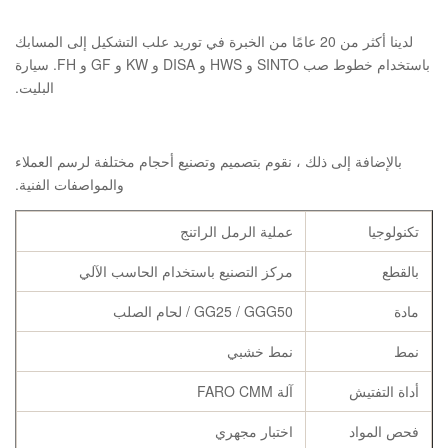
لدينا أكثر من 20 عامًا من الخبرة في توريد علب التشكيل إلى المسابك
باستخدام خطوط صب SINTO و HWS و DISA و KW و GF و FH. سيارة
البليت.
بالإضافة إلى ذلك ، نقوم بتصميم وتصنيع أحجام مختلفة لرسم العملاء
والمواصفات الفنية.
تكنولوجيا
عملية الرمل الراتنج
بالقطع
مركز التصنيع باستخدام الحاسب الآلي
مادة
GG25 / GGG50 / لحام الصلب
نمط
نمط خشبي
أداة التفتيش
آلة FARO CMM
فحص المواد
اختبار مجهري