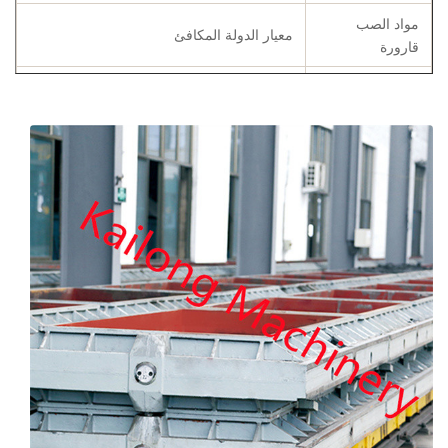
مواد الصب
معيار الدولة المكافئ
قارورة
التركيب الكيميائي
C ، Si ، Mn ، P ، S ، Cu
تخصيص
حسب متطلبات الزبون
رمان
العلامة التجارية المحلية أو SKF أو غيرها
تقرير التركيب الكيميائي ، تقرير قوة الشد
الشهادات
والصلابة ، شهادات التلدين