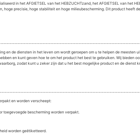
specialiseerd in het AFGIETSEL van het HEBZUCHTzand, het AFGIETSEL van het
n, hoge precisie, hoge stabiliteit en hoge milieubescherming. Dit product heef
ning en de diensten in het leven om wordt geroepen om u te helpen de meesten ui
ben en kunt geven hoe te om het product het best te gebruiken. Wij bieden ook 
rborg, zodat kunt u zeker zijn dat u het best mogelijke product en de dienst kri
verpakt en worden verscheept:
oor toegevoegde bescherming worden verpakt.
heid worden geëtiketteerd.