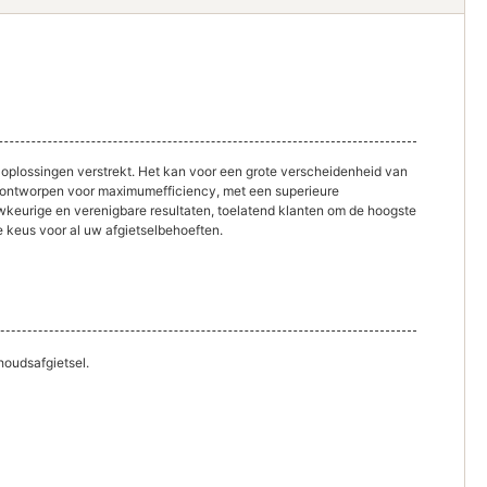
loplossingen verstrekt. Het kan voor een grote verscheidenheid van
dt ontworpen voor maximumefficiency, met een superieure
uwkeurige en verenigbare resultaten, toelatend klanten om de hoogste
e keus voor al uw afgietselbehoeften.
houdsafgietsel.