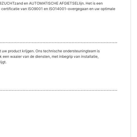
 HEBZUCHTzand en AUTOMATISCHE AFGIETSELlijn. Het is een
t de certificatie van ISO9001 en ISO14001-overgegaan en uw optimale
t uw product krijgen. Ons technische ondersteuningteam is
een waaier van de diensten, met inbegrip van installatie,
jgt.