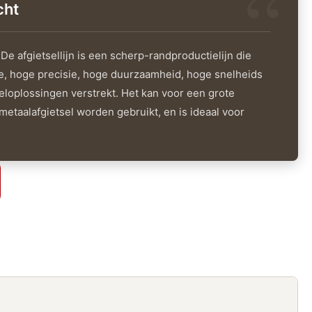
cht
De afgietsellijn is een scherp-randproductielijn die
, hoge precisie, hoge duurzaamheid, hoge snelheids
eloplossingen verstrekt. Het kan voor een grote
etaalafgietsel worden gebruikt, en is ideaal voor