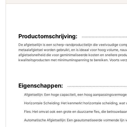
Productomschrijving:
De afgietsellijn is een scherp-randproductielijn die veelvoudige co
metaalafgietsel worden gebruikt, en is ideaal voor hoog volume, na
afgietselsnelheid die voor geminimaliseerde kosten en snellere prod
kwaliteitsproducten met minimuminspanning te bereiken. Voorts verze
Eigenschappen:
Afgietsellijn: Een hoge capaciteit, een hoog aanpassingsvermoge
Horizontale Scheiding: Het kenmerkt horizontale scheiding, wat v
Fles: Het omvat ook een grote en duurzame fles, die betrouwbaar e
Automatische Afgietsellijn: Een geautomatiseerde vormende lijn v