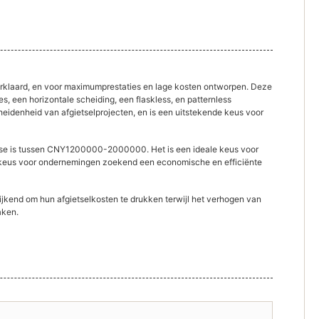
laard, en voor maximumprestaties en lage kosten ontworpen. Deze
es, een horizontale scheiding, een flaskless, en patternless
rscheidenheid van afgietselprojecten, en is een uitstekende keus voor
 is tussen CNY1200000-2000000. Het is een ideale keus voor
e keus voor ondernemingen zoekend een economische en efficiënte
nd om hun afgietselkosten te drukken terwijl het verhogen van
aken.