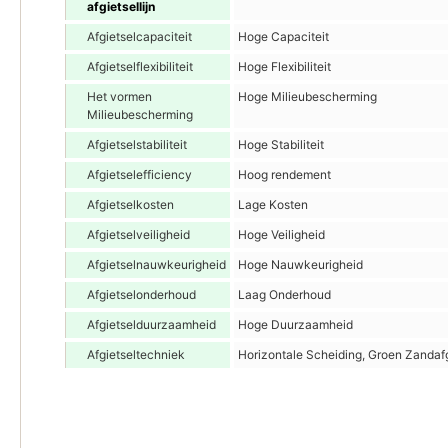
afgietsellijn
Afgietselcapaciteit
Hoge Capaciteit
Afgietselflexibiliteit
Hoge Flexibiliteit
Het vormen
Hoge Milieubescherming
Milieubescherming
Afgietselstabiliteit
Hoge Stabiliteit
Afgietselefficiency
Hoog rendement
Afgietselkosten
Lage Kosten
Afgietselveiligheid
Hoge Veiligheid
Afgietselnauwkeurigheid
Hoge Nauwkeurigheid
Afgietselonderhoud
Laag Onderhoud
Afgietselduurzaamheid
Hoge Duurzaamheid
Afgietseltechniek
Horizontale Scheiding, Groen Zandafgi