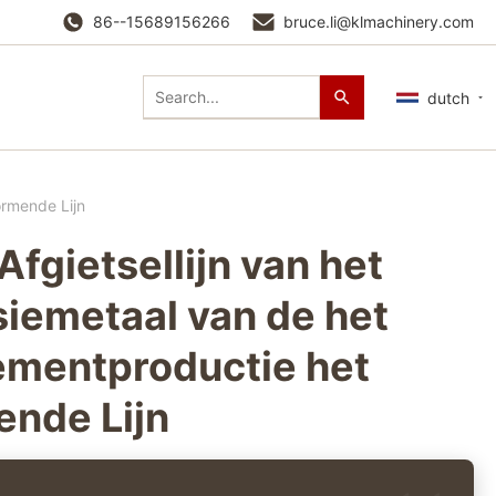
86--15689156266
bruce.li@klmachinery.com
dutch
ormende Lijn
Afgietsellijn van het
siemetaal van de het
mentproductie het
nde Lijn