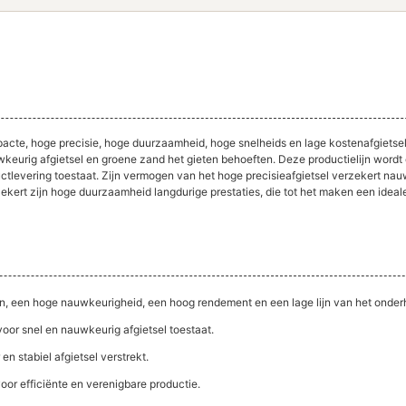
mpacte, hoge precisie, hoge duurzaamheid, hoge snelheids en lage kostenafgietse
uwkeurig afgietsel en groene zand het gieten behoeften. Deze productielijn wor
uctlevering toestaat. Zijn vermogen van het hoge precisieafgietsel verzekert na
kert zijn hoge duurzaamheid langdurige prestaties, die tot het maken een ideal
n, een hoge nauwkeurigheid, een hoog rendement en een lage lijn van het onder
oor snel en nauwkeurig afgietsel toestaat.
n stabiel afgietsel verstrekt.
oor efficiënte en verenigbare productie.