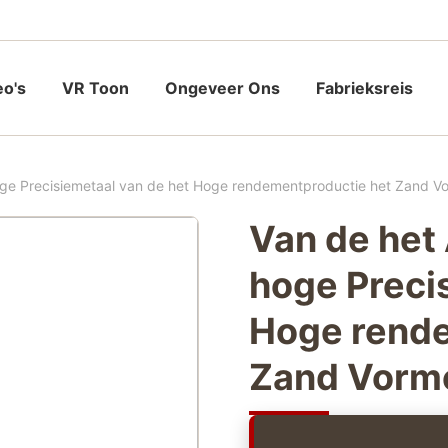
eo's
VR Toon
Ongeveer Ons
Fabrieksreis
 hoge Precisiemetaal van de het Hoge rendementproductie het Zand V
Van de het 
hoge Preci
Hoge rende
Zand Vorme