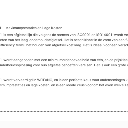
– Maximumprestaties en Lage Kosten
n afgietsellijn die volgens de normen van ISO9001 en ISO14001-wordt verk
ojecten van het laag-onderhoudsafgietsel. Het is beschikbaar in de vorm van een fl
e efficiency terwijl het houden van afgietsel kost laag. Het is ideaal voor een ve
dt aangeboden met een minimumordehoeveelheid van één, en de prijsklasse
onderhoudsoplossing voor hun afgietselbehoeften vereisen. Het is ook een grot
 vervaardigd in WEIFANG, en is een perfecte keus voor ondernemingen kijke
aximumprestaties en lage kosten, en is een ideale keus voor om het even welke z