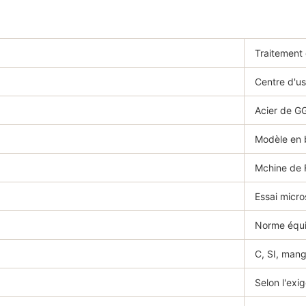
Traitement 
Centre d'u
Acier de 
Modèle en 
Mchine de
Essai micr
Norme équi
C, SI, man
Selon l'exi