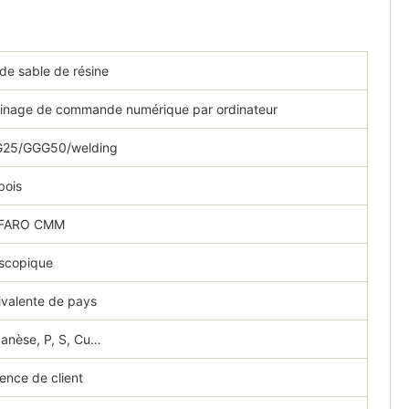
de sable de résine
sinage de commande numérique par ordinateur
GG25/GGG50/welding
bois
 FARO CMM
oscopique
valente de pays
ganèse, P, S, Cu…
gence de client