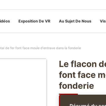
idéos
Exposition De VR
Au Sujet De Nous
Vis
tal de fer font face moule d'entrave dans la fonderie
Le flacon d
font face m
fonderie