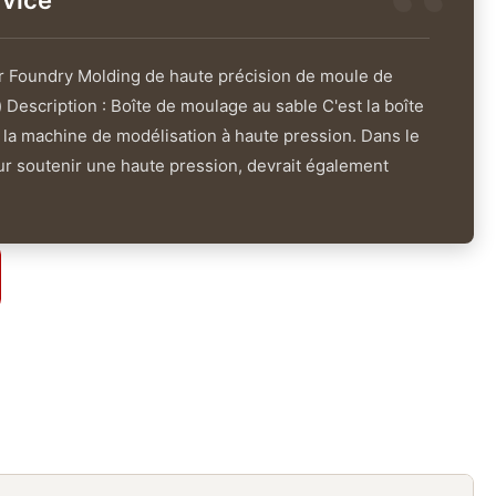
vice
or Foundry Molding de haute précision de moule de
Description : Boîte de moulage au sable C'est la boîte
r la machine de modélisation à haute pression. Dans le
ur soutenir une haute pression, devrait également