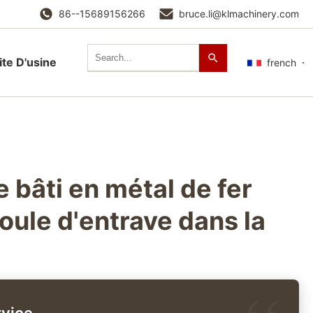
86--15689156266
bruce.li@klmachinery.com
ite D'usine
french
e bâti en métal de fer
oule d'entrave dans la