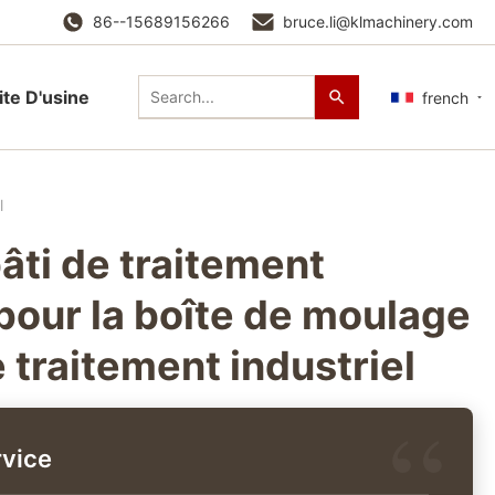
86--15689156266
bruce.li@klmachinery.com
ite D'usine
french
l
âti de traitement
pour la boîte de moulage
 traitement industriel
vice