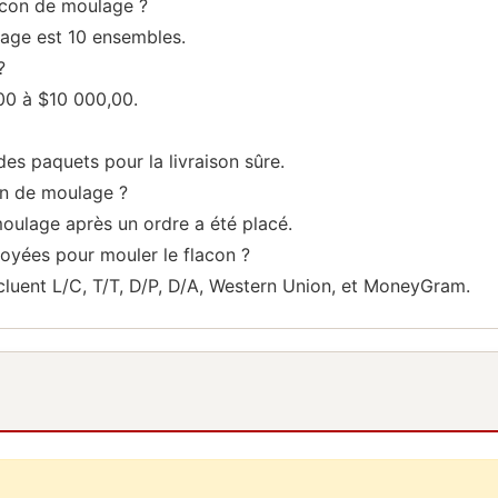
lacon de moulage ?
lage est 10 ensembles.
?
00 à $10 000,00.
es paquets pour la livraison sûre.
on de moulage ?
moulage après un ordre a été placé.
oyées pour mouler le flacon ?
cluent L/C, T/T, D/P, D/A, Western Union, et MoneyGram.