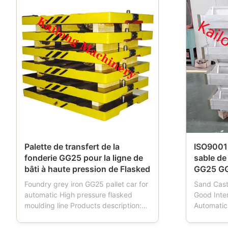
Palette de transfert de la
ISO9001 
fonderie GG25 pour la ligne de
sable de
bâti à haute pression de Flasked
GG25 G
Foundry grey iron GG25 pallet car for
Sand Cas
automatic High pressure flasked
Good Inte
moulding line Products description:
Automatic
Pallet car is a tool used in foundries.
Descripti
When the moulding machine works,
moulding 