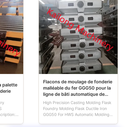
Flacons de moulage de fonderie
a palette
malléable du fer GGG50 pour la
derie
ligne de bâti automatique de
HWS
dry
High Precision Casting Molding Flask
S
Foundry Molding Flask Ductile Iron
cription:
GGG50 For HWS Automatic Molding
oundries.
Line Moulding box also named
 works,
moulding flask, mold flask, sand