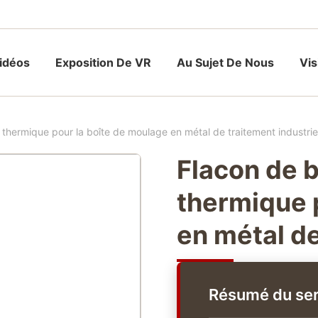
idéos
Exposition De VR
Au Sujet De Nous
Vis
 thermique pour la boîte de moulage en métal de traitement industrie
Flacon de b
thermique 
en métal de
Résumé du ser