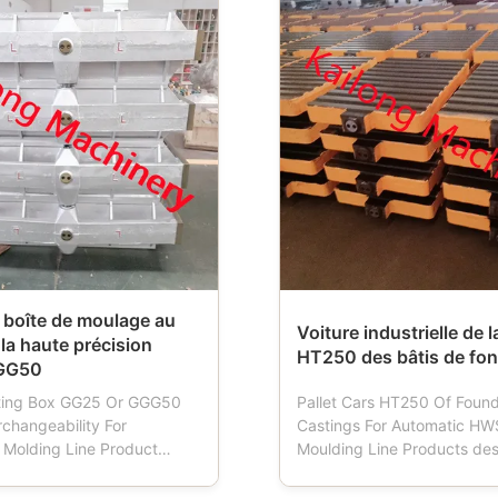
boîte de moulage au
Voiture industrielle de l
 la haute précision
HT250 des bâtis de fon
GG50
ting Box GG25 Or GGG50
Pallet Cars HT250 Of Foun
rchangeability For
Castings For Automatic HW
 Molding Line Product
Moulding Line Products des
on: Sand flasks also named
Pallet car is a tool used in f
box, moulding flask, mold
When the moulding machine