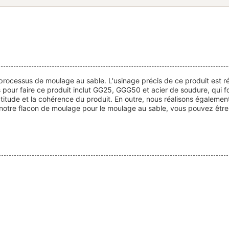
 le processus de moulage au sable. L'usinage précis de ce produit es
ur faire ce produit inclut GG25, GGG50 et acier de soudure, qui fourn
itude et la cohérence du produit. En outre, nous réalisons également 
c notre flacon de moulage pour le moulage au sable, vous pouvez être