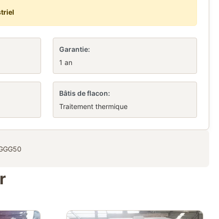
triel
Garantie:
1 an
Bâtis de flacon:
Traitement thermique
e GGG50
r