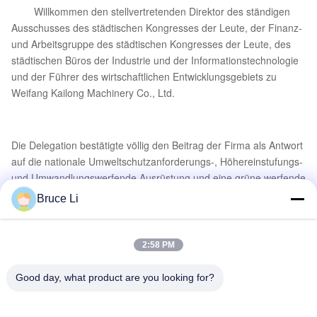
Willkommen den stellvertretenden Direktor des ständigen
Ausschusses des städtischen Kongresses der Leute, der Finanz-
und Arbeitsgruppe des städtischen Kongresses der Leute, des
städtischen Büros der Industrie und der Informationstechnologie
und der Führer des wirtschaftlichen Entwicklungsgebiets zu
Weifang Kailong Machinery Co., Ltd.
Die Delegation bestätigte völlig den Beitrag der Firma als Antwort
auf die nationale Umweltschutzanforderungs-, Höhereinstufungs-
und Umwandlungswerfende Ausrüstung und eine grüne werfende
Basis errichtend, und brachte auch hohe Erwartungen vor. Wir
Bruce Li
unternehmen unaufhörliche Anstrengungen, Ziegelsteine zu
addieren und Fliesen in der Gießereiausrüstungsindustrie,
Aufschlagsgießerei von ganzem Herzen zu lecken und schließen
2:58 PM
uns Händen mit Gießereiunternehmen für allgemeinen Fortschritt
und Entwicklung an.
Good day, what product are you looking for?