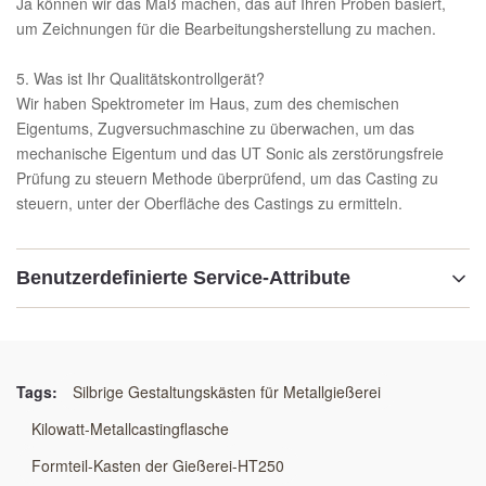
Ja können wir das Maß machen, das auf Ihren Proben basiert,
um Zeichnungen für die Bearbeitungsherstellung zu machen.
5. Was ist Ihr Qualitätskontrollgerät?
Wir haben Spektrometer im Haus, zum des chemischen
Eigentums, Zugversuchmaschine zu überwachen, um das
mechanische Eigentum und das UT Sonic als zerstörungsfreie
Prüfung zu steuern Methode überprüfend, um das Casting zu
steuern, unter der Oberfläche des Castings zu ermitteln.
Benutzerdefinierte Service-Attribute
Material:
STAHLE GG25 /GGG50/WELDING
Tags:
Silbrige Gestaltungskästen für Metallgießerei
Technologie:
Kilowatt-Metallcastingflasche
Harzsandprozeß
Formteil-Kasten der Gießerei-HT250