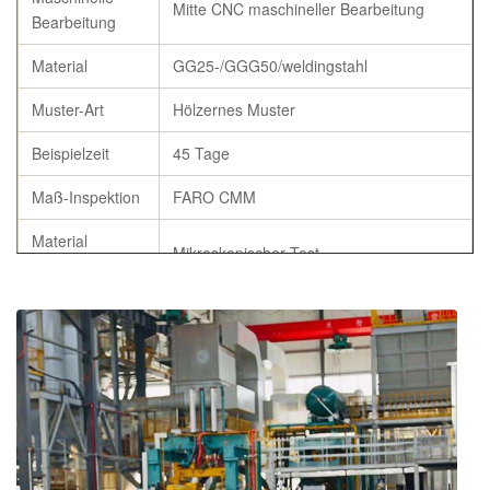
Mitte CNC maschineller Bearbeitung
Bearbeitung
Material
GG25-/GGG50/weldingstahl
Muster-Art
Hölzernes Muster
Beispielzeit
45 Tage
Maß-Inspektion
FARO CMM
Material
Mikroskopischer Test
kontrollieren
Flaschen-
Wärmebehandlung
Castings
Spezifikation
Gemäß der Anforderung des Kunden
Ursprung
Weifang, China
Bericht der chemischen