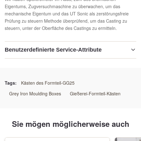
Eigentums, Zugversuchmaschine zu überwachen, um das
mechanische Eigentum und das UT Sonic als zerstörungsfreie
Prüfung zu steuern Methode überprüfend, um das Casting zu
steuern, unter der Oberfläche des Castings zu ermitteln.
Benutzerdefinierte Service-Attribute
Technologie:
Harzsandprozeß
Tags:
Kästen des Formteil-GG25
Anwendung:
Grey Iron Moulding Boxes
Gießerei-Formteil-Kästen
Automatische Gestaltungs-Linie
Maschinelle Bearbeitung:
Sie mögen möglicherweise auch
Mitte CNC-maschineller Bearbeitung