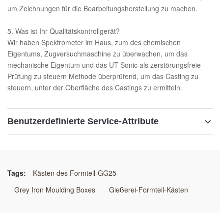
um Zeichnungen für die Bearbeitungsherstellung zu machen.
5. Was ist Ihr Qualitätskontrollgerät?
Wir haben Spektrometer im Haus, zum des chemischen
Eigentums, Zugversuchmaschine zu überwachen, um das
mechanische Eigentum und das UT Sonic als zerstörungsfreie
Prüfung zu steuern Methode überprüfend, um das Casting zu
steuern, unter der Oberfläche des Castings zu ermitteln.
Benutzerdefinierte Service-Attribute
Material:
Graueisen des duktilen Eisens/schweißende Stahle
Tags:
Kästen des Formteil-GG25
Beschreibung:
Grey Iron Moulding Boxes
Gießerei-Formteil-Kästen
Sandguss-Kasten