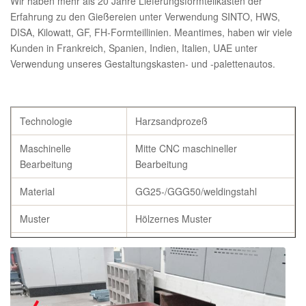
Wir haben mehr als 20 Jahre Lieferungsformteilkasten der
Erfahrung zu den Gießereien unter Verwendung SINTO, HWS,
DISA, Kilowatt, GF, FH-Formteillinien. Meantimes, haben wir viele
Kunden in Frankreich, Spanien, Indien, Italien, UAE unter
Verwendung unseres Gestaltungskasten- und -palettenautos.
Technologie
Harzsandprozeß
Maschinelle
Mitte CNC maschineller
Bearbeitung
Bearbeitung
Material
GG25-/GGG50/weldingstahl
Muster
Hölzernes Muster
Inspektionswerkzeug
Mchine FAROS CMM
Materialkontrolle
Mikroskopischer Test
Flaschen-