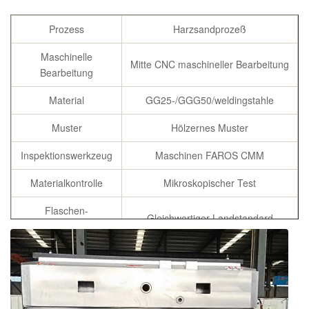
Prozess
Harzsandprozeß
Maschinelle
Mitte CNC maschineller Bearbeitung
Bearbeitung
Material
GG25-/GGG50/weldingstahle
Muster
Hölzernes Muster
Inspektionswerkzeug
Maschinen FAROS CMM
Materialkontrolle
Mikroskopischer Test
Flaschen-
Gleichwertiger Landstandard
Gießmaterial
Chemicial-
C, Si, Mangan, P, S, Cu
Zusammensetzung
Gemäß der Anforderung des
Spezifikation