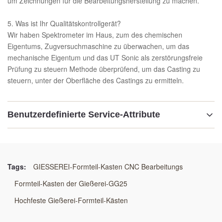
um Zeichnungen für die Bearbeitungsherstellung zu machen.
5. Was ist Ihr Qualitätskontrollgerät?
Wir haben Spektrometer im Haus, zum des chemischen
Eigentums, Zugversuchmaschine zu überwachen, um das
mechanische Eigentum und das UT Sonic als zerstörungsfreie
Prüfung zu steuern Methode überprüfend, um das Casting zu
steuern, unter der Oberfläche des Castings zu ermitteln.
Benutzerdefinierte Service-Attribute
Bedingung:
Neu
Tags:
GIESSEREI-Formteil-Kasten CNC Bearbeitungs
Material:
Formteil-Kasten der Gießerei-GG25
Stahle GG25 /GGG50/Welding
Hochfeste Gießerei-Formteil-Kästen