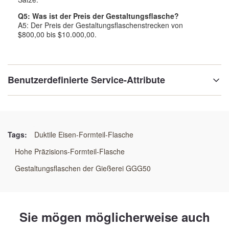
Q5: Was ist der Preis der Gestaltungsflasche?
A5: Der Preis der Gestaltungsflaschenstrecken von
$800,00 bis $10.000,00.
Benutzerdefinierte Service-Attribute
Garantie:
1-jährig
Tags:
Duktile Eisen-Formteil-Flasche
Verarbeitung der Art:
Hohe Präzisions-Formteil-Flasche
Schmieden
Gestaltungsflaschen der Gießerei GGG50
Flaschen-Castings:
Wärmebehandlung
Sie mögen möglicherweise auch