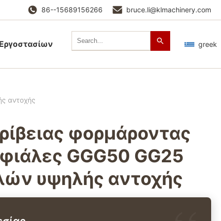
86--15689156266
bruce.li@klmachinery.com
 Εργοστασίων
greek
ής αντοχής
ρίβειας φορμάροντας
φιάλες GGG50 GG25
λών υψηλής αντοχής