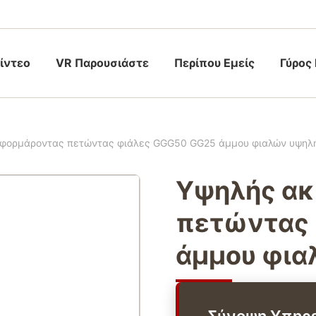
ίντεο
VR Παρουσιάστε
Περίπου Εμείς
Γύρος
 φορμάροντας πετώντας φιάλες GGG50 GG25 άμμου φιαλών υψηλ
Υψηλής ακ
πετώντας 
άμμου φια