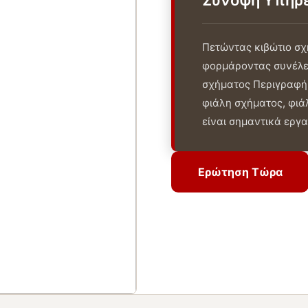
Σύνοψη Υπηρ
Πετώντας κιβώτιο σχ
φορμάροντας συνέλε
σχήματος Περιγραφή
φιάλη σχήματος, φιά
είναι σημαντικά εργαλ
Ερώτηση Τώρα
Ερώτηση Τώρα