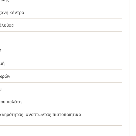
χανή κέντρο
άλυβας
M
μή
χωρών
u
του πελάτη
κληρότητας, ανοπτώντας πιστοποιητικά