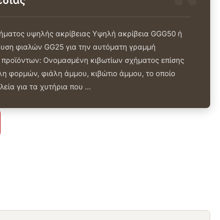
εσίας
ήματος υψηλής ακρίβειας Υψηλή ακρίβεια GGG50 ή
υση φιαλών GG25 για την αυτόματη γραμμή
 προϊόντων: Ονομασμένη κιβωτίων σχήματος επίσης
λη φορμών, φιάλη άμμου, κιβώτιο άμμου, το οποίο
εία για τα χυτήρια που ...