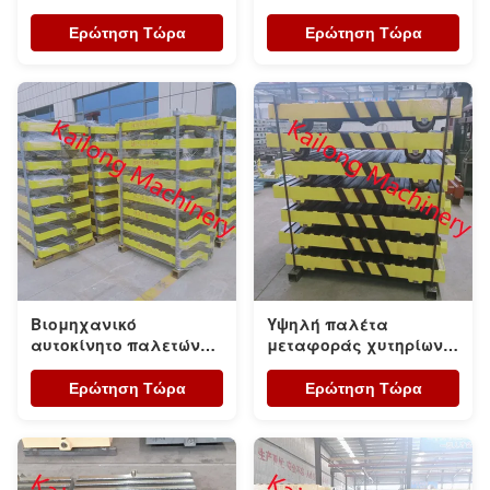
αυτόματη ημι
για την πράσινη
αυτόματη γραμμή
γραμμή σχήματος
Ερώτηση Τώρα
Ερώτηση Τώρα
σχήματος
άμμου
Βιομηχανικό
Υψηλή παλέτα
αυτοκίνητο παλετών
μεταφοράς χυτηρίων
υψηλής ακρίβειας για
ακρίβειας για τη
τη γραμμή σχήματος
γραμμή υψηλού
Ερώτηση Τώρα
Ερώτηση Τώρα
υψηλού Flasked
σχήματος FH