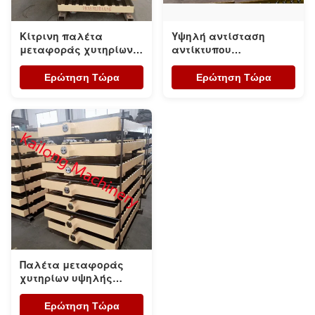
Κίτρινη παλέτα
Υψηλή αντίσταση
μεταφοράς χυτηρίων
αντίκτυπου
για γραμμή υψηλού
αυτοκινήτων παλετών
την αυτόματη
οχημάτων πυκνών
Ερώτηση Τώρα
Ερώτηση Τώρα
σχήματος
δρομολογίων
Klmachinery
Παλέτα μεταφοράς
χυτηρίων υψηλής
ακρίβειας για την
αυτόματη γραμμή
Ερώτηση Τώρα