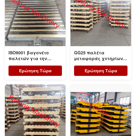
ISO9001 βαγονέτο
GG25 παλέτα
παλετών για την
μεταφοράς χυτηρίων
αυτόματη πράσινη
για την αυτόματη
γραμμή σχήματος
γραμμή σχήματος
Ερώτηση Τώρα
Ερώτηση Τώρα
άμμου
στατικής πίεσης