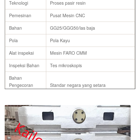
Teknologi
Proses pasir resin
Pemesinan
Pusat Mesin CNC
Bahan
GG25/GGG50/las baja
Pola
Pola Kayu
Alat inspeksi
Mesin FARO CMM
Inspeksi Bahan
Tes mikroskopis
Bahan
Pengecoran
Standar negara yang setara
Labu
Komposisi Kimia
C, Si, Mn, P, S, Cu
Spesifikasi
Sesuai kebutuhan pelanggan
laporan komposisi kimia, laporan
Sertifikat
kekuatan tarik dan kekerasan, sertifikat