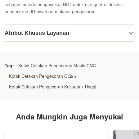
sebagai metode pengecekan NDT untuk mengontrol deteksi
pengecoran di bawah permukaan pengecoran.
Atribut Khusus Layanan
Nama:
Kotak cetakan pengecoran
Tag:
Kotak Cetakan Pengecoran Mesin CNC
Bahan:
Kotak Cetakan Pengecoran GG25
GG25,GGG50 atau baja las
Kotak Cetakan Pengecoran Kekuatan Tinggi
Dimensi:
Sebagai kebutuhan pelanggan
Anda Mungkin Juga Menyukai
Kondisi: