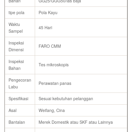
Bahan
GG25/GGG50/las baja
tipe pola
Pola Kayu
Waktu
45 Hari
Sampel
Inspeksi
FARO CMM
Dimensi
Inspeksi
Tes mikroskopis
Bahan
Pengecoran
Perawatan panas
Labu
Spesifikasi
Sesuai kebutuhan pelanggan
Asal
Weifang, Cina
Bantalan
Merek Domestik atau SKF atau Lainnya