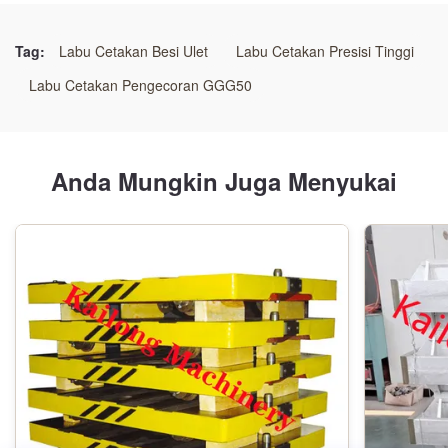
GG25 /GGG50/LAS BAJA
Tag:
Labu Cetakan Besi Ulet
Labu Cetakan Presisi Tinggi
Teknologi:
Labu Cetakan Pengecoran GGG50
Proses pasir resin
tipe pola:
Anda Mungkin Juga Menyukai
Pola Kayu
Aplikasi:
Garis cetakan otomatis
Pemesinan:
Pusat Mesin CNC
Nama: