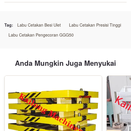
ukuran:
Disesuaikan
Tag:
Labu Cetakan Besi Ulet
Labu Cetakan Presisi Tinggi
Teknologi:
Labu Cetakan Pengecoran GGG50
Proses pasir resin
Jenis Pemrosesan:
Anda Mungkin Juga Menyukai
Penempaan
Inspeksi Bahan:
Uji Mikroskopis
Fitur:
Kekuatan tinggi