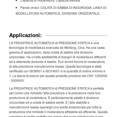
Capacità di modellatura: Capacità elevata
Parole chiavi: COLATA DI SABBIA DI INGORDIGIA, LINEA DI
MODELLATURA AUTOMATICA, DIVISIONE ORIZZONTALE
Applicazioni:
LA FRESATRICE AUTOMATICA di PRESSIONE STATICA è una
tecnologia di modellatura avanzata da Weifang, Cina. Ha una vasta
gamma di applicazioni, dalla colata di sabbia alla divisione
orizzontale. Ha un'alta adattabilità ai bisogni di modellatura differenti
ed è altamente durevole e stabile. Può anche fornire al modanatura
di alta precisione manutenzione bassa. Questa tecnologia è stata
certificata con ISO9001 e ISO14001 e la quantità di ordine minimo è
1. La fascia di prezzo per questo prodotto proviene dai CNY 1200000
- 2000000.
La FRESATRICE AUTOMATICA di PRESSIONE STATICA è perfetta
per coloro che richiede l'alta precisione e la precisione nella loro
produzione di modellatura. È particolarmente adatto a divisione
orizzontale ed a colata di sabbia verde. È l'alta stabilità e
manutenzione bassa operargli una scelta eccezionale per tutta la
produzione che richiede il modanatura affidabile ed efficiente. Questa
macchina è inoltre perfetta per coloro che vuole minimizzare il loro