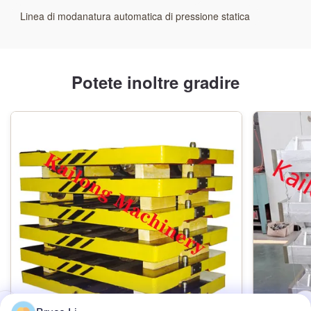
manutenzione bassa
Linea di modanatura automatica di pressione statica
moulding_flexibility:
Elevata flessibilità
Potete inoltre gradire
moulding_speed:
Alta velocità
moulding_durability:
Alta durevolezza
moulding_safety:
Alta sicurezza
Materiale:
Metallo/di plastica/legno