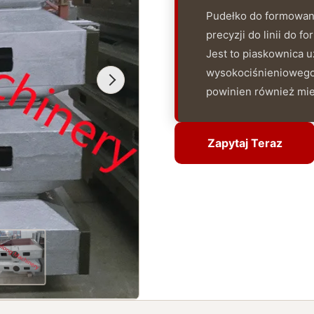
Pudełko do formowani
precyzji do linii do 
Jest to piaskownica
wysokociśnieniowego.
powinien również mieć
Zapytaj Teraz
Zapytaj Teraz