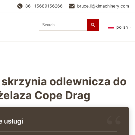
86--15689156266
bruce.li@klmachinery.com
polish
 skrzynia odlewnicza do
żelaza Cope Drag
 usługi