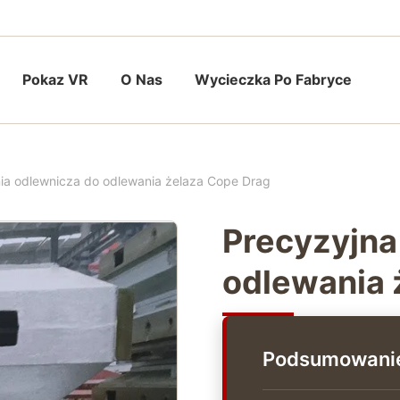
Pokaz VR
O Nas
Wycieczka Po Fabryce
ia odlewnicza do odlewania żelaza Cope Drag
Precyzyjna
odlewania 
Podsumowanie