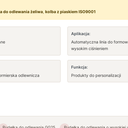
a do odlewania żeliwa
,
kolba z piaskiem ISO9001
Aplikacja:
ane
Automatyczna linia do formow
wysokim ciśnieniem
Funkcja:
ormierska odlewnicza
Produkty do personalizacji
Pudełka do odlewania GG25
Pudełka do odlewania o wysokiej 