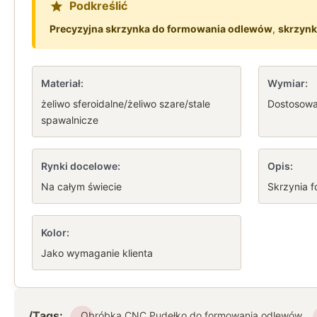
Podkreślić
Precyzyjna skrzynka do formowania odlewów
,
skrzynk
Materiał:
Wymiar:
żeliwo sferoidalne/żeliwo szare/stale
Dostosow
spawalnicze
Rynki docelowe:
Opis:
Na całym świecie
Skrzynia f
Kolor:
Jako wymaganie klienta
/Tags:
Obróbka CNC Pudełko do formowania odlewów