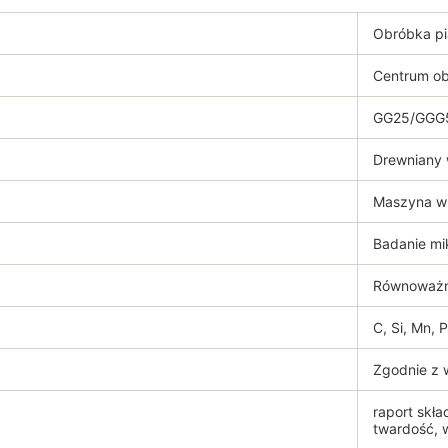
Obróbka p
Centrum o
GG25/GGG5
Drewniany 
Maszyna w
Badanie m
Równoważn
C, Si, Mn, P
Zgodnie z 
raport skła
twardość, 