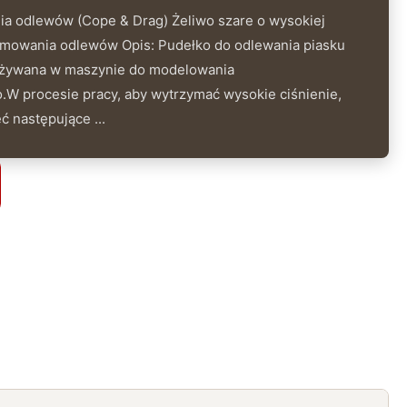
a odlewów (Cope & Drag) Żeliwo szare o wysokiej
formowania odlewów Opis: Pudełko do odlewania piasku
 używana w maszynie do modelowania
W procesie pracy, aby wytrzymać wysokie ciśnienie,
 następujące ...