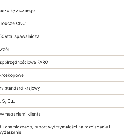
iasku żywicznego
bróbcze CNC
0/stal spawalnicza
wzór
spółrzędnościowa FARO
ikroskopowe
y standard krajowy
, S, Cu...
wymaganiami klienta
du chemicznego, raport wytrzymałości na rozciąganie i
wyżarzanie