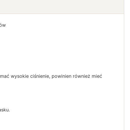
wów
ać wysokie ciśnienie, powinien również mieć
asku.