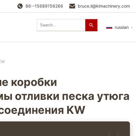
86--15689156266
bruce.li@klmachinery.com
russian
 KW
е коробки
ы отливки песка утюга
 соединения KW