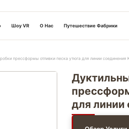
о
Шоу VR
О Нас
Путешествие Фабрики
робки прессформы отливки песка утюга для линии соединения
Дуктильны
прессформ
для линии