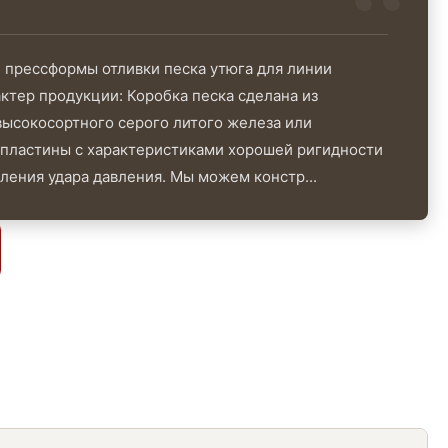
 прессформы отливки песка утюга для линии
ктер продукции: Коробка песка сделана из
высокосортного серого литого железа или
 пластины с характеристиками хорошей ригидности
ления удара давления. Мы можем констр...