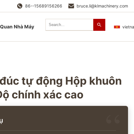
86--15689156266
bruce.li@klmachinery.com
Quan Nhà Máy
vietn
đúc tự động Hộp khuôn
ộ chính xác cao
ụ