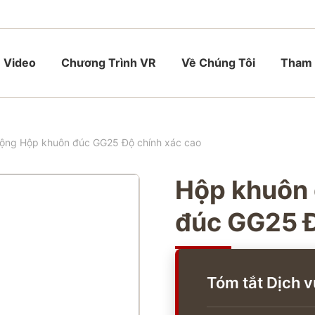
Video
Chương Trình VR
Về Chúng Tôi
Tham 
ộng Hộp khuôn đúc GG25 Độ chính xác cao
Hộp khuôn 
đúc GG25 Đ
Tóm tắt Dịch v