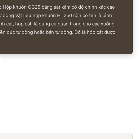
o Hộp khuôn GG25 bằng sắt xám có độ chính xác cao
ự động Vật liệu hộp khuôn HT250 còn có tên là bình
nh cát, hộp cát, là dụng cụ quan trọng cho các xưởng
ền đúc tự động hoặc bán tự động. Đó là hộp cát được