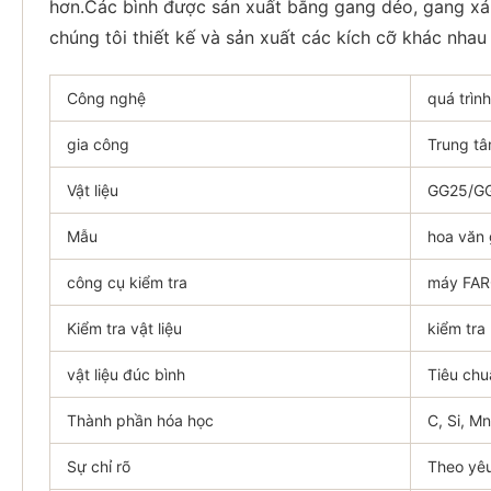
hơn.Các bình được sản xuất bằng gang dẻo, gang xá
chúng tôi thiết kế và sản xuất các kích cỡ khác nha
Công nghệ
quá trìn
gia công
Trung t
Vật liệu
GG25/GG
Mẫu
hoa văn
công cụ kiểm tra
máy FA
Kiểm tra vật liệu
kiểm tra
vật liệu đúc bình
Tiêu chu
Thành phần hóa học
C, Si, Mn
Sự chỉ rõ
Theo yê