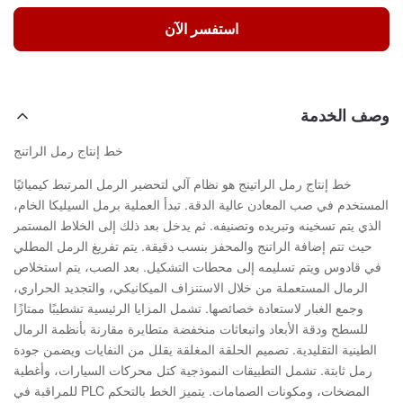
استفسر الآن
وصف الخدمة
خط إنتاج رمل الراتنج
خط إنتاج رمل الراتينج هو نظام آلي لتحضير الرمل المرتبط كيميائيًا
المستخدم في صب المعادن عالية الدقة. تبدأ العملية برمل السيليكا الخام،
الذي يتم تسخينه وتبريده وتصنيفه. ثم يدخل بعد ذلك إلى الخلاط المستمر
حيث تتم إضافة الراتنج والمحفز بنسب دقيقة. يتم تفريغ الرمل المطلي
في قادوس ويتم تسليمه إلى محطات التشكيل. بعد الصب، يتم استخلاص
الرمال المستعملة من خلال الاستنزاف الميكانيكي، والتجديد الحراري،
وجمع الغبار لاستعادة خصائصها. تشمل المزايا الرئيسية تشطيبًا ممتازًا
للسطح ودقة الأبعاد وانبعاثات منخفضة متطايرة مقارنة بأنظمة الرمال
الطينية التقليدية. تصميم الحلقة المغلقة يقلل من النفايات ويضمن جودة
رمل ثابتة. تشمل التطبيقات النموذجية كتل محركات السيارات، وأغطية
المضخات، ومكونات الصمامات. يتميز الخط بالتحكم PLC للمراقبة في