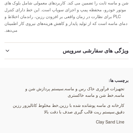
شن و ماسه ثابت را تضمین می کند. کاربردهای معمولی شامل بلوک های
موتور خودرو، محفظه پمپ و اجزای سوپاپ است. این خط دارای کنترل
PLC برای نظارت در زمان واقعی بر افزودن رزین، راندمان اختلاط و
دمای ماسه است که از تولید پایدار و کاهش هزینه‌های نیروی کار اطمینان
می‌دهد.
ویژگی های سفارشی سرویس
برجسته کردن:
کارخانه ی ماسه پوشانده شده با رزین
,
برچسب ها:
خط مخلوط کاتالیزور رزین دقیق
,
سیستم ریت قالب گیری صدف با دقت بالا
تجهیزات فرآوری خاک رس و ماسه,سیستم پردازش شن و
ماسه,خط شن و ماسه خاکستری
کارخانه ی ماسه پوشانده شده با رزین,خط مخلوط کاتالیزور رزین
دقیق,سیستم ریت قالب گیری صدف با دقت بالا
Clay Sand Line