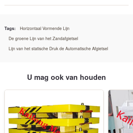
Markeren:
Productielijn voor het continu gieten van schelpen
,
Geautomatiseerd gietsysteem voor het gieten van
Tags:
Horizontaal Vormende Lijn
schalen
De groene Lijn van het Zandafgietsel
,
High-Throughput Shell Mould Process Line
Lijn van het statische Druk de Automatische Afgietsel
U mag ook van houden