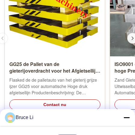
GG25 de Pallet van de
ISO9001 
gieterijoverdracht voor het Afgietsellijn
hoge Pr
van Hoge drukflasked
Flasked de de palletauto van het gieterij grijze
Zand Giet
ijzer GG25 voor automatische Hoge druk
Uitwissel
afgietsellijn Productenbeschrijving: De
Automatis
palletauto is een hulpmiddel in gieterijen wordt
Productom
gebruikt die. Wanneer het werk van de
Contact nu
zandflesse
afgietselmachine, Palletauto vier wielen heeft,
vormfles, 
Bruce Li
wat het vervoer van de vormdoos ...
hulpmiddel
of demi-aut