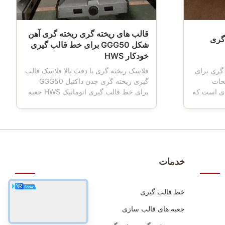
قالب های ریخته گری ریخته گری آهن
 ریخته گری
شکل GGG50 برای خط قالب گیری
خودکار HWS
 HT250 ریخته گری برای
فلاسک ریخته گری با دقت بالا فلاسک قالب
ک HWS توضیحات
گیری ریخته گری چدن داکتیل GGG50
ای است که
برای خط قالب گیری اتوماتیک HWS جعبه
هنگامی که
قالب‌گیری همچنین فلاسک قالب‌گیری،
، ماشین
فلاسک قالب، فلاسک شنی، جعبه ماسه را
 حمل و
نیز نامید که ابزار مهمی برای ریخته‌گری با
 ، ماشین
استفاده از خط قالب‌گیری اتوماتیک یا نیمه
ه شده و
اتوماتیک است.ماشین آلات پیشرفته CNC
و اب...
خدمات
خط قالب گیری
جعبه های قالب سازی