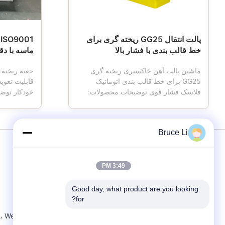
پالت انتقال GG25 ریخته گری برای
1
خط قالب بندی با فشار بالا
ماسه با دقت بالا 
ماشین پالت آهن خاکستری ریخته گری
GG25 برای خط قالب بندی اتوماتیک
قابلیت تعو
فلاسک فشار قوی توضیحات محصولات:
خودکار توض
ماشین پالت وسیله ای است که در ریخته
ماسه ای همچ
گری استفاده می شود.هنگامی که دستگاه
فلاسک قالب
قالب گیری کار می کند ، ماشین پالت
ماسه ای ، ج
Bruce Li
دارای چهار چرخ است ، که حمل و نقل
، که از ابزا
جعبه قالب را انجام می دهد ، ماشین پالت
از خط قالب ب
معمولاً از جنس چدن ساخته ...
است.برای ..
3:49 PM
Good day, what product are you looking 
Weifang Kailong Machinery Co.، Ltd.
for?
نشانی: جاده شماره 11 ، منطقه توسعه اقتصادی ، منطقه Fangzi ، Weifang ، چین