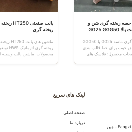
ISO900 جعبه ریخته گری شن و
پالت صنعتی HT250
GG25 GGG50
ریخته گری
جعبه ریخته گری ماسه GG25 یا GGG50
ماشین های پالت
یض خوب برای خط قالب بندی
ریخته گری اتوماتی
یحات محصول: فلاسک های
محصولات: ماشین پالت وسیله 
نین جعبه قالب گیری ،
در ریخته گری استفاده می شود.
 گیری ، فلاسک قالب ، فلاسک
دستگاه قالب گیری کار می کند 
عبه ماسه ای نامیده می شوند
پالت دارای چهار چرخ است ، که
رهای مهم ریخته گری با استفاده
نقل جعبه قالب را انجام می دهد
ندی اتوماتیک یا نیمه اتوماتیک
پالت معمولاً از جنس چدن ساخت
.
سپس مطابق با م...
لینک های سریع
صفحه اصلی
درباره ما