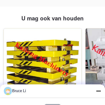
Type:
Horizontaal
U mag ook van houden
Controle:
PLC
Markeren:
Horizontale CB Cold Box Core Machine
,
PLC-besturing Cold Box Core Machine
,
PLC Cold Box Core Making Machine
Bruce Li