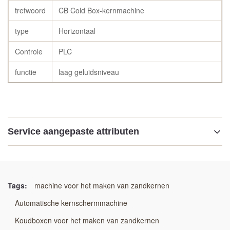
trefwoord
CB Cold Box-kernmachine
type
Horizontaal
Controle
PLC
functie
laag geluidsniveau
Service aangepaste attributen
Naam:
Horizontale CB Cold Box-kernmachine met PLC-besturing
Tags:
machine voor het maken van zandkernen
Trefwoord:
Automatische kernschermmachine
Cold Box-kernmachine
Koudboxen voor het maken van zandkernen