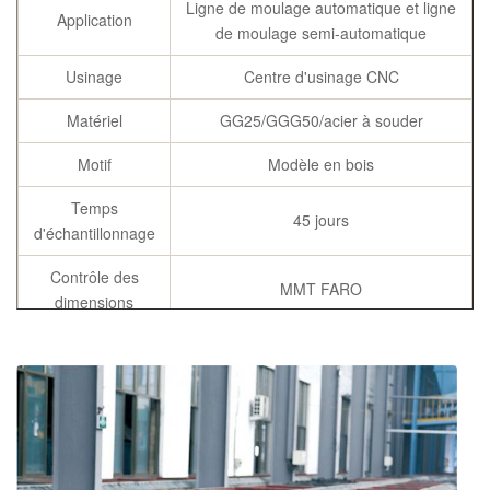
Ligne de moulage automatique et ligne
Application
de moulage semi-automatique
Usinage
Centre d'usinage CNC
Matériel
GG25/GGG50/acier à souder
Motif
Modèle en bois
Temps
45 jours
d'échantillonnage
Contrôle des
MMT FARO
dimensions
Inspection des
Essai microscopique
matériaux
Moulages de
Traitement thermique
flacons
spécification
Selon l'exigence du client