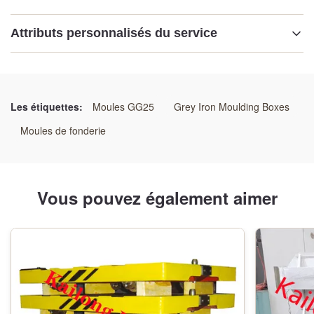
Attributs personnalisés du service
Matériel:
ACIER DE GG25 /GGG50/WELDING
Les étiquettes:
Moules GG25
Grey Iron Moulding Boxes
technologie:
Moules de fonderie
Processus de sable de résine
Type de modèle:
Vous pouvez également aimer
Modèle en bois
Usinage:
Centre d'usinage de commande numérique par ordinateur