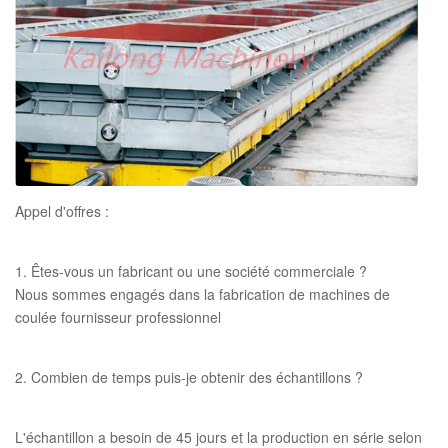
Origine
Weifang, Chine
accessoires
Goupilles, douilles, etc...
rapport de composition chimique,
Certificats
rapport de résistance à la traction et de
dureté, certificats de recuit
Appel d'offres :
1. Êtes-vous un fabricant ou une société commerciale ?
Nous sommes engagés dans la fabrication de machines de
coulée fournisseur professionnel
2. Combien de temps puis-je obtenir des échantillons ?
L'échantillon a besoin de 45 jours et la production en série selon