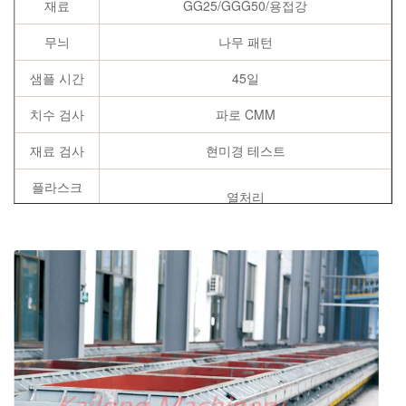
재료
GG25/GGG50/용접강
무늬
나무 패턴
샘플 시간
45일
치수 검사
파로 CMM
재료 검사
현미경 테스트
플라스크
열처리
주물
사양
고객의 요구 사항에 따라
기원
중국 웨이팡
부속품
핀, 덤불 등...
화학 성분 보고서, 인장 강도 및 경도 보고서, 어
인증서
닐링 인증서