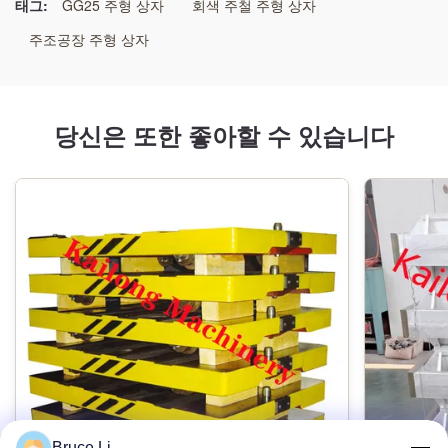
태그:
GG25 주형 상자
회색 주철 주형 상자
기술:
주조공장 주형 상자
수지 모래 절차
패턴형:
당신은 또한 좋아할 수 있습니다
목형
기계가공:
CNC 머시닝센터
애플리케이션:
자동 몰딩 라인
차원:
고객의 요구조건으로서
Bruce Li