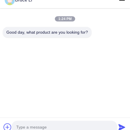
사이즈:
그림의 요구조건으로서
1:24 PM
고압 플라스크 몰딩 라인을 위한 GG25 주
ISO900
조공장 열전달 팔레트
조 박스
Good day, what product are you looking for?
색깔:
Foundry grey iron GG25 pallet car for
Sand Cas
고객의 요구조건으로서
automatic High pressure flasked moulding line
Interchang
Products description: Pallet car is a tool used in
Product De
foundries. When the moulding machine works,
moulding b
HS는 코드화됩니다:
Pallet car has four wheels, which Is driving
지금 접촉하세요
flask, sand
84801000.00
mould box transportation, Pallet car is normally
foundries 
made from material of cast iron and then
moulding l
machined to meet specifications. Machined by
does not fa
강조하다:
advanced CNC machines and dimensions
process of 
GG25 주조공장 주형 상자
,
주조공장 주형 상자 집회
,
controlled by CMMs, our products achieve
addition, 
회색 주철 성형틀
higher accuracy and better interchangeabili
sizes of c
집
제품
화면
VR 전시회
우리에 대하여
공장 여행
품질 관리
연락주세요
인용문을 요구하세요
© 2026 Weifang Kailong Machinery Co., Ltd.. All Rights Reserved.