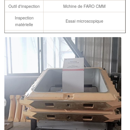
Outil d'inspection
Mchine de FARO CMM
Inspection
Essai microscopique
matérielle
Matériel de bâtis
Norme équivalente de pays
de flacon
Composition en
C, SI, manganèse, P, S, Cu
Chemicial
Spécifications
Selon l'exigence de client
rapport de composition chimique,
Certificats
résistance à la traction et rapport de
dureté, certificats de recuit