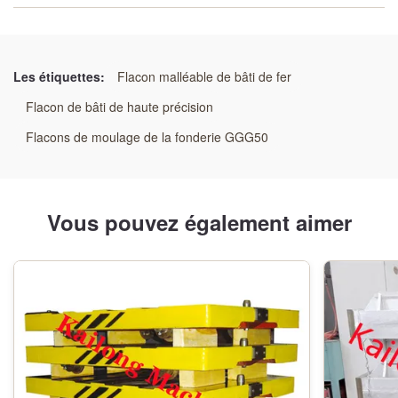
Condition:
Nouveau
Les étiquettes:
Flacon malléable de bâti de fer
Matériel:
Flacon de bâti de haute précision
Aciers de GG25 /GGG50/Welding
Flacons de moulage de la fonderie GGG50
Couleur:
Comme exigence de client
Vous pouvez également aimer
Taille:
Comme dessins
Application:
Ligne automatique de Line&semi de bâti automatique