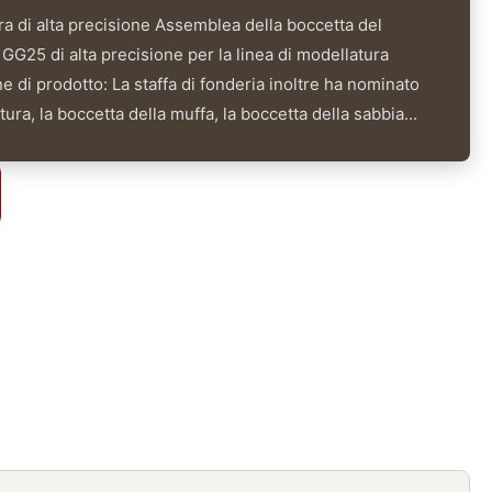
era di alta precisione Assemblea della boccetta del
25 di alta precisione per la linea di modellatura
 di prodotto: La staffa di fonderia inoltre ha nominato
ura, la boccetta della muffa, la boccetta della sabbia...