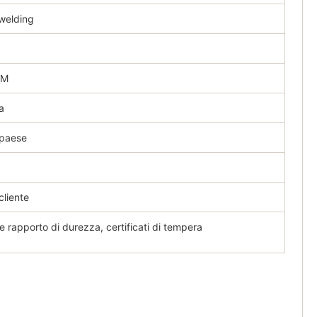
welding
MM
a
 paese
cliente
e rapporto di durezza, certificati di tempera