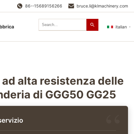
86--15689156266
bruce.li@klmachinery.com
abbrica
italian
d alta resistenza delle
fonderia di GGG50 GG25
servizio