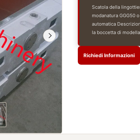
Scatola della lingotti
modanatura GGG50 o GG
automatica Descrizione
la boccetta di modellat
Richiedi Informazioni
Richiedi Informazioni