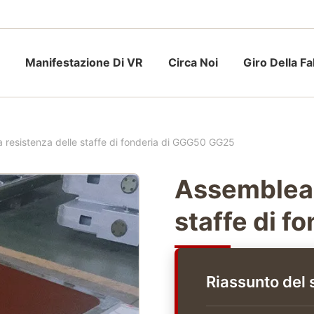
Manifestazione Di VR
Circa Noi
Giro Della F
 resistenza delle staffe di fonderia di GGG50 GG25
Assemblea a
staffe di 
Riassunto del 