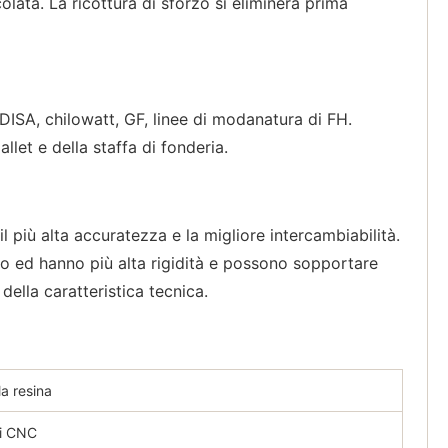
lata. La ricottura di sforzo si eliminerà prima
DISA, chilowatt, GF, linee di modanatura di FH.
let e della staffa di fonderia.
più alta accuratezza e la migliore intercambiabilità.
e, o ed hanno più alta rigidità e possono sopportare
della caratteristica tecnica.
a resina
di CNC