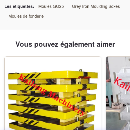
Les étiquettes:
Moules GG25
Grey Iron Moulding Boxes
Technologie:
Moules de fonderie
Processus de sable de résine
Type de modèle:
Vous pouvez également aimer
Modèle en bois
Application:
Ligne de moulage automatique
Dimension:
comme exigence de client
Taille:
Comme condition de dessin