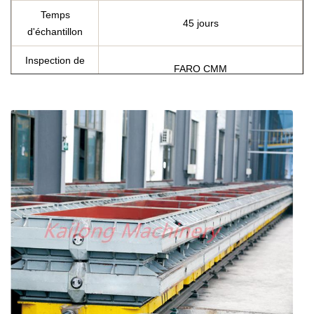
Temps
45 jours
d'échantillon
Inspection de
FARO CMM
dimension
Inspection
Essai microscopique
matérielle
Bâtis de flacon
Traitement thermique
Spécifications
Selon l'exigence de client
Origine
Weifang, Chine
accessoires
Goupilles, buissons, etc….
rapport de composition chimique,
Certificats
résistance à la traction et rapport de
dureté, certificats de recuit