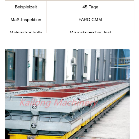
Beispielzeit
45 Tage
Maß-Inspektion
FARO CMM
Materialkontrolle
Mikroskopischer Test
Flaschen-
Wärmebehandlung
Castings
Spezifikation
Gemäß der Anforderung des Kunden
Ursprung
Weifang, China
Zusätze
Stifte, Büsche, ETC….
Bericht der chemischen
Zertifikate
Zusammensetzung, Dehnfestigkeit und
Härtebericht, Vergütungszertifikate