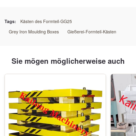
Name:
Flaschen-Formteil
Tags:
Kästen des Formteil-GG25
Technologie:
Grey Iron Moulding Boxes
Gießerei-Formteil-Kästen
Harzsandprozeß
Muster-Art:
Sie mögen möglicherweise auch
Hölzernes Muster
Anwendung:
Automatische Gestaltung Linie
Maß:
als Anforderung des Kunden