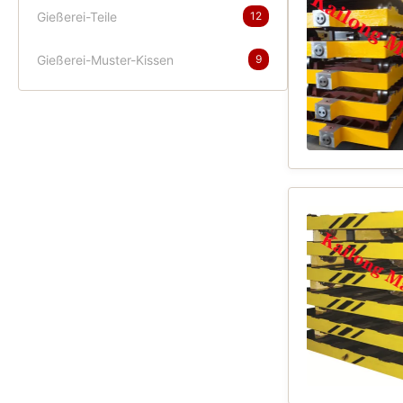
Gießerei-Teile
12
Gießerei-Muster-Kissen
9