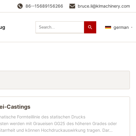
86--15689156266
bruce.li@klmachinery.com
lug
german
ei-Castings
tische Formteillinie des statischen Drucks
kästen werden mit Graueisen GG25 des höheren Grades oder
Starrheit und können Hochdruckauswirkung tragen. Dar...