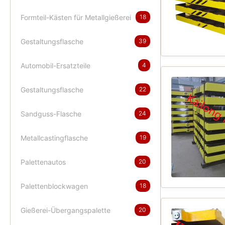
Formteil-Kästen für Metallgießerei
18
Gestaltungsflasche
39
Automobil-Ersatzteile
4
Gestaltungsflasche
22
Sandguss-Flasche
24
Metallcastingflasche
19
Palettenautos
20
Palettenblockwagen
18
Gießerei-Übergangspalette
20