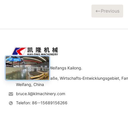
Previous
Maschinerie Co., Ltd. Weifangs Kailong.
Adresse: No.11 Straße, Wirtschafts-Entwicklungsgebiet, Fan
Weifang, China
bruce.li@klmachinery.com
Telefon: 86--15689156266