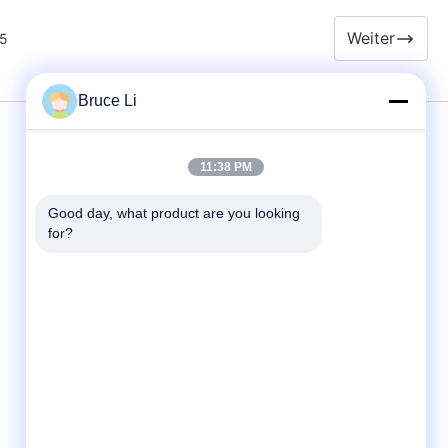
Weiter
5
Bruce Li
Dienstleistungen
11:38 PM
Good day, what product are you looking 
Formteil-Linie
for?
Formteil-Kästen
Gießerei-Formteil-Kasten
Formteil-Kästen für Metallgießerei
Gestaltungsflasche
Automobil-Ersatzteile