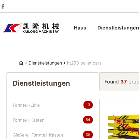
Haus
Dienstleistungen
Dienstleistungen
ht250 pallet cars
Found
37
prod
Dienstleistungen
Formteil-Linie
13
Formteil-Kästen
64
Gießerei-Formteil-Kasten
35