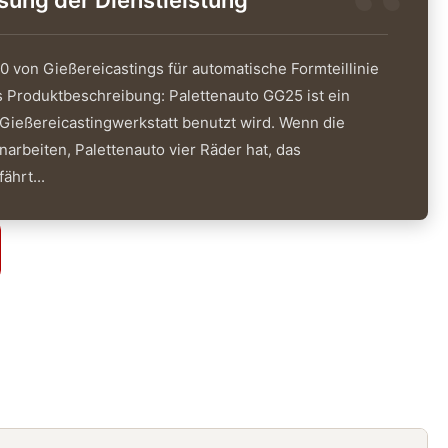
ng der Dienstleistung
 von Gießereicastings für automatische Formteillinie
s Produktbeschreibung: Palettenauto GG25 ist ein
 Gießereicastingwerkstatt benutzt wird. Wenn die
arbeiten, Palettenauto vier Räder hat, das
ährt...