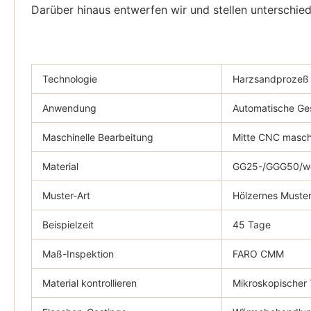
Darüber hinaus entwerfen wir und stellen unterschie
Technologie
Harzsandprozeß
Anwendung
Automatische Ges
Maschinelle Bearbeitung
Mitte CNC maschi
Material
GG25-/GGG50/we
Muster-Art
Hölzernes Muste
Beispielzeit
45 Tage
Maß-Inspektion
FARO CMM
Material kontrollieren
Mikroskopischer 