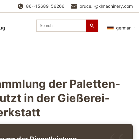
86--15689156266
bruce.li@klmachinery.com
lug
german
mmlung der Paletten-
tzt in der Gießerei-
rkstatt