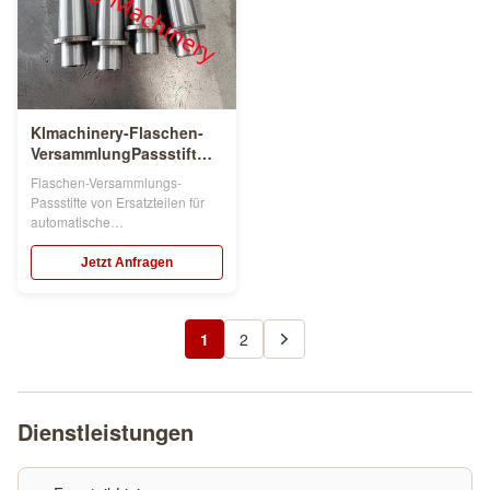
Klmachinery-Flaschen-
VersammlungPassstift
Gießerei-Teile
Flaschen-Versammlungs-
Passstifte von Ersatzteilen für
automatische
Hochdruckgestaltungs-Linie
Passstift des
Jetzt Anfragen
Flaschenversammlungsmaterials
ist 20crMnTiH, oder #45, die für
Gestaltungsflaschen der
1
2
automatischen
Hochdruckgestaltungslinie Stahl
sind, sind unentbehrliche
Zusätze. Einfache Verhärtung, ...
Dienstleistungen