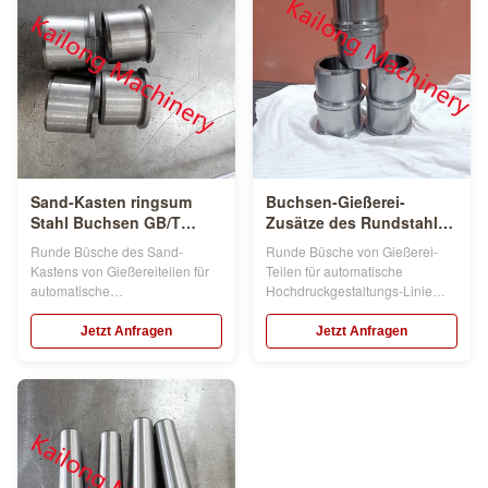
automatischen
Klammer mit der Verhärtung der
Hochdruckgestaltungslinie Stahl
Behandlung, bearbeitend von
sind, seien Sie unentbehrliche
der Mitte ...
...
Sand-Kasten ringsum
Buchsen-Gießerei-
Stahl Buchsen GB/T
Zusätze des Rundstahl-
5216-2014
20CrMnTiH
Runde Büsche des Sand-
Runde Büsche von Gießerei-
Kastens von Gießereiteilen für
Teilen für automatische
automatische
Hochdruckgestaltungs-Linie
Hochdruckgestaltungslinie
Runde Büsche von Ersatzteilen
Runde Büsche von Ersatzteilen
für Gestaltungsflaschen der
Jetzt Anfragen
Jetzt Anfragen
für Gestaltungsflaschen der
automatischen
automatischen
Hochdruckgestaltungslinie sind
Hochdruckgestaltungslinie sind
unentbehrliche Zusätze. Wir
unentbehrliche Zusätze. Wir
können das Werfen mit
können das Werfen mit
Druckfreigabe mit Zertifikaten,
Druckfreigabe mit Zertifikaten,
Stahlmaterial der besten
Stahlmaterial der ...
Versorgung f...