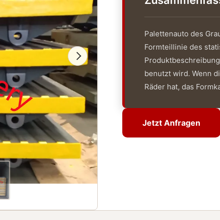
Zusammenfassu
Palettenauto des Gra
Formteillinie des st
Produktbeschreibung:
benutzt wird. Wenn d
Räder hat, das Formka
Jetzt Anfragen
Jetzt Anfragen