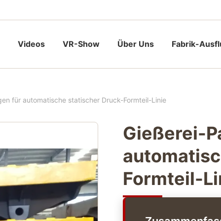
Videos
VR-Show
Über Uns
Fabrik-Ausf
en für automatische statischer Druck-Formteil-Linie
Gießerei-P
automatisc
Formteil-Li