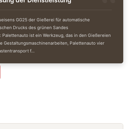
ng der Dienstleistung
ueisens GG25 der Gießerei für automatische
atischen Drucks des grünen Sandes
 Palettenauto ist ein Werkzeug, das in den Gießereien
ie Gestaltungsmaschinenarbeiten, Palettenauto vier
stentransport f...