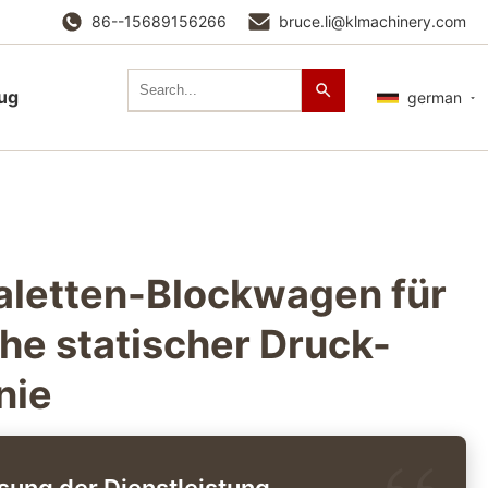
86--15689156266
bruce.li@klmachinery.com
lug
german
aletten-Blockwagen für
he statischer Druck-
nie