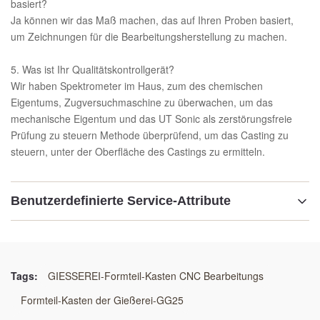
basiert?
Ja können wir das Maß machen, das auf Ihren Proben basiert,
um Zeichnungen für die Bearbeitungsherstellung zu machen.
5. Was ist Ihr Qualitätskontrollgerät?
Wir haben Spektrometer im Haus, zum des chemischen
Eigentums, Zugversuchmaschine zu überwachen, um das
mechanische Eigentum und das UT Sonic als zerstörungsfreie
Prüfung zu steuern Methode überprüfend, um das Casting zu
steuern, unter der Oberfläche des Castings zu ermitteln.
Benutzerdefinierte Service-Attribute
Material:
STAHLE GG25 /GGG50/WELDING
Tags:
GIESSEREI-Formteil-Kasten CNC Bearbeitungs
Technologie:
Formteil-Kasten der Gießerei-GG25