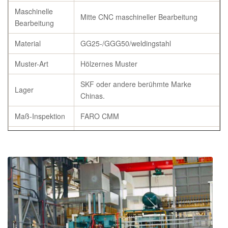
Maschinelle
Mitte CNC maschineller Bearbeitung
Bearbeitung
Material
GG25-/GGG50/weldingstahl
Muster-Art
Hölzernes Muster
SKF oder andere berühmte Marke
Lager
Chinas.
Maß-Inspektion
FARO CMM
Material
Mikroskopischer Test
kontrollieren
Flaschen-
Wärmebehandlung
Castings
Spezifikation
Gemäß der Anforderung des Kunden
Ursprung
Weifang, China