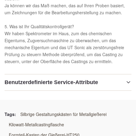
Ja können wir das Maß machen, das auf Ihren Proben basiert,
um Zeichnungen für die Bearbeitungsherstellung zu machen.
5. Was ist Ihr Qualitätskontrollgerät?
Wir haben Spektrometer im Haus, zum des chemischen
Eigentums, Zugversuchmaschine zu überwachen, um das
mechanische Eigentum und das UT Sonic als zerstörungsfreie
Prüfung zu steuern Methode überprüfend, um das Casting zu
steuern, unter der Oberfläche des Castings zu ermitteln.
Benutzerdefinierte Service-Attribute
Material:
STAHL GG25 /GGG50/WELDING
Tags:
Silbrige Gestaltungskästen für Metallgießerei
Technologie:
Kilowatt-Metallcastingflasche
Harzsandprozeß
Formteil-Kasten der Gießerei-HT250