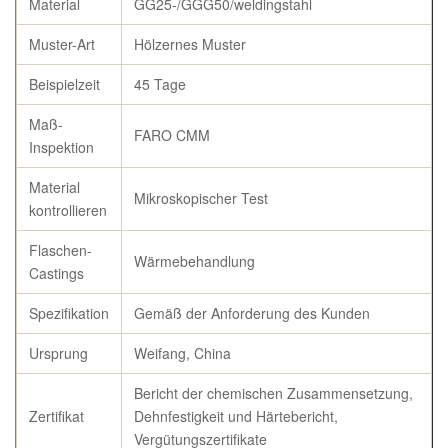
Material
GG25-/GGG50/weldingstahl
Muster-Art
Hölzernes Muster
Beispielzeit
45 Tage
Maß-
FARO CMM
Inspektion
Material
Mikroskopischer Test
kontrollieren
Flaschen-
Wärmebehandlung
Castings
Spezifikation
Gemäß der Anforderung des Kunden
Ursprung
Weifang, China
Bericht der chemischen Zusammensetzung,
Zertifikat
Dehnfestigkeit und Härtebericht,
Vergütungszertifikate