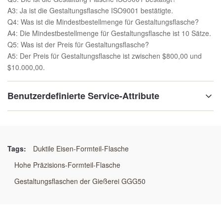
A3: Ja ist die Gestaltungsflasche ISO9001 bestätigte.
Q4: Was ist die Mindestbestellmenge für Gestaltungsflasche?
A4: Die Mindestbestellmenge für Gestaltungsflasche ist 10 Sätze.
Q5: Was ist der Preis für Gestaltungsflasche?
A5: Der Preis für Gestaltungsflasche ist zwischen $800,00 und
$10.000,00.
Benutzerdefinierte Service-Attribute
Oberflächenbehandlung:
Polnisch
Tags:
Duktile Eisen-Formteil-Flasche
Material:
Hohe Präzisions-Formteil-Flasche
STAHL GG25 /GGG50/WELDING
Gestaltungsflaschen der Gießerei GGG50
Technologie:
Harzsandprozeß