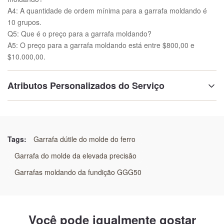
A4: A quantidade de ordem mínima para a garrafa moldando é
10 grupos.
Q5: Que é o preço para a garrafa moldando?
A5: O preço para a garrafa moldando está entre $800,00 e
$10.000,00.
Atributos Personalizados do Serviço
Tratamento de superfície:
Polonês
Tags:
Garrafa dútile do molde do ferro
Material:
Garrafa do molde da elevada precisão
AÇO DE GG25 /GGG50/WELDING
Garrafas moldando da fundição GGG50
Tecnologia:
Processo da areia da resina
Você pode igualmente gostar