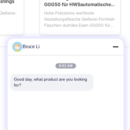
stings
GGG50 für HWSautomatische
Formteil-Linie
Gießerei-
Hohe Präzisions-werfende
Gestaltungsflasche Gießerei-Formteil-
Flaschen-duktiles Eisen GGG50 für
ttenauto
HWSautomatische Formteil-Linie
n
Formteilkasten nannte auch
enn die
Gestaltungsflasche, Formflasche,
Bruce Li
ten,
Sandflasche, Sandkasten, der
, das
wichtige Werkzeuge für Gießereien
wird
unter Verwendung der automatischen
Dienstleistungen
8:53 AM
 vom ...
oder demi...
Good day, what product are you looking 
Formteil-Linie
for?
Formteil-Kästen
Gießerei-Formteil-Kasten
Formteil-Kästen für Metallgießerei
Gestaltungsflasche