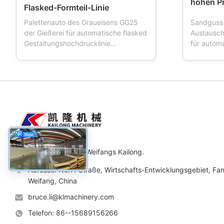
hohen P
Flasked-Formteil-Linie
Palettenauto des Graueisens GG25
Sandguss
der Gießerei für automatische flasked
Austausc
Gestaltungshochdrucklinie
für autom
Produktbeschreibung: Palettenauto
Produkt-B
ist ein Werkzeug, das in den
nannten a
Gießereien benutzt wird. Wenn die
Formteilfl
Gestaltungsmaschinenarbeiten,
Sandflasc
Palettenauto vier Räder hat, das
wichtige 
Formkastentransport fährt, wird
unter Ver
Palettenaut...
oder demi.
Maschinerie Co., Ltd. Weifangs Kailong.
Adresse: No.11 Straße, Wirtschafts-Entwicklungsgebiet, Fan
Weifang, China
bruce.li@klmachinery.com
Telefon: 86--15689156266