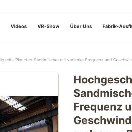
Videos
VR-Show
Über Uns
Fabrik-Ausf
gkeits-Planeten-Sandmischer mit variabler Frequenz und Geschwin
Hochgeschw
Sandmische
Frequenz 
Geschwindi