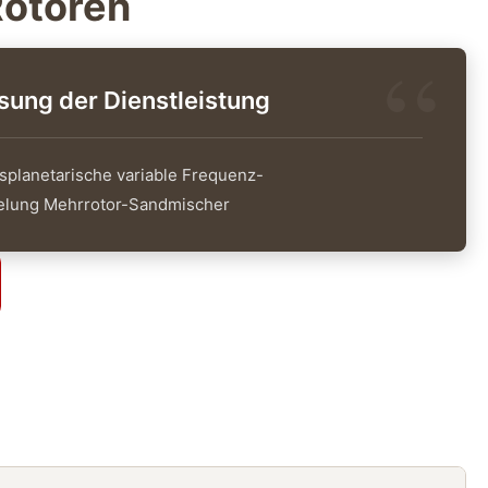
Rotoren
ng der Dienstleistung
planetarische variable Frequenz-
elung Mehrrotor-Sandmischer