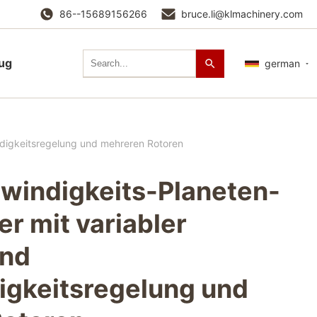
86--15689156266
bruce.li@klmachinery.com
lug
german
digkeitsregelung und mehreren Rotoren
indigkeits-Planeten-
r mit variabler
und
gkeitsregelung und