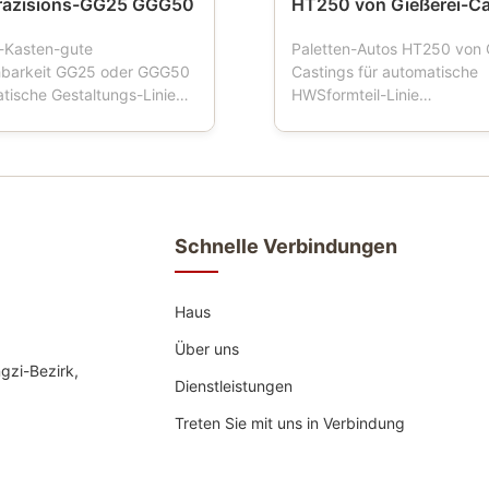
räzisions-GG25 GGG50
HT250 von Gießerei-Ca
-Kasten-gute
Paletten-Autos HT250 von 
hbarkeit GG25 oder GGG50
Castings für automatische
atische Gestaltungs-Linie
HWSformteil-Linie
eschreibung: Sandflaschen
Produktbeschreibung: Pale
uch Formteilkasten,
ist ein Werkzeug, das in de
asche, Formflasche,
Gießereien benutzt wird. W
he, Sandkasten, der
Gestaltungsmaschinenarbei
Werkzeuge für Gießereien
Palettenauto vier Räder hat
wendung der automatischen
Formkastentransport fährt, 
Schnelle Verbindungen
..
Palettenauto normalerweise
Haus
Über uns
gzi-Bezirk,
Dienstleistungen
Treten Sie mit uns in Verbindung