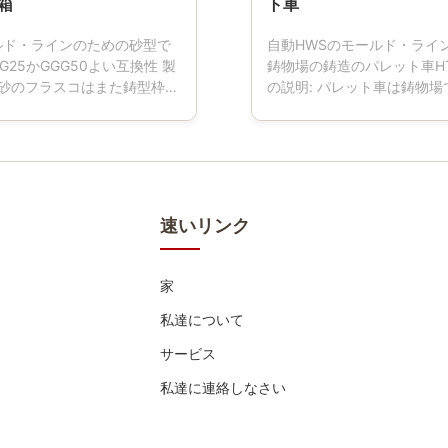
箱
ト車
ルド・ラインのための砂型で
自動HWSのモールド・ライ
G25かGGG50よい互換性 製
鋳物場の鋳造のパレット車HT
 砂のフラスコはまた鋳型枠、
の説明: パレット車は鋳物
フラスコ、型のフラスコ、砂
る用具である。成形機の仕
、自動かdemi自動モール
交通機関を運転しているパレ
ンを使用して鋳物場のための
つの車輪があるとき、パレ
具である砂箱を示した。砂の
鉄の材料から普通なされ、
ないし、等弾く交通機関のプ
合うために機械で造った。 C
に移らないことを確認するた
って制御される高度CNC機
速いリンク
に、私達は顧客のデッサンお
元によって機械で造られて
仕様の異なったサイズを設計
ダクトは高精度で、よりよ
する。砂のフラスコは延性が
interchangeability.we
家
高い等級のねずみ鋳鉄、また
顧客のデッサンおよび技術
接と製造され、より高い剛性
サイズを製造するために達成
私達について
、高圧影響に耐えてもいい。
レット車は高い等級のねず
サービス
って制御される高度CNC機械
鋼鉄溶接と製造され、より
元によって機械で造られて私
があり、高圧影響に耐...
私達に連絡しなさい