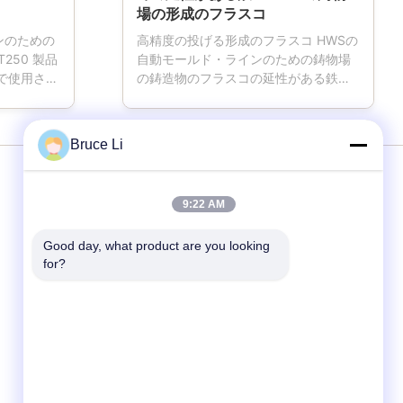
場の形成のフラスコ
ンのための
高精度の投げる形成のフラスコ HWSの
250 製品
自動モールド・ラインのための鋳物場
場で使用され
の鋳造物のフラスコの延性がある鉄
事、型箱の
GGG50 鋳型枠はまた形成のフラスコ、
ット車に4
型のフラスコ、砂のフラスコ、自動か
ット車は鋳
demi自動モールド・ラインを使用して
Bruce Li
次に指定に
鋳物場のための重要な用具である砂箱
MMsによ
を示した。CMMによって制御される高
械および次
度CNC機械および次元によって機械で
サービス
9:22 AM
私達のプロ
造られて私達のプロダクトは高精度
い
で、よりよい互換性を達成する。フラ
Good day, what product are you looking 
の設計をおよび
スコは延性がある鉄、高い等級のねず
モールド・ライン
for?
仕様の別の
み鋳鉄、または鋼鉄溶接と製造され、
する。 パ
より高い剛性率があり、高圧影響に耐
鋳型枠
み鋳鉄、か
えてもいい。さらに、私達は顧客のデ
鋳物場の鋳型枠
高い剛性率
ッサンおよび技術仕様の異なったサイ
ズを設計し、製造する。 私達は
金属の鋳物場のための鋳型枠
SINTO...
形成のフラスコ