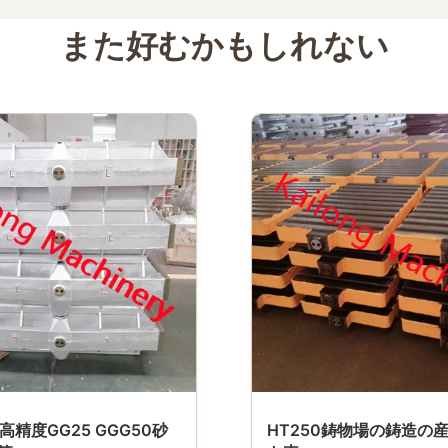
また好むかもしれない
01高精度GG25 GGG50砂
HT250鋳物場の鋳造の