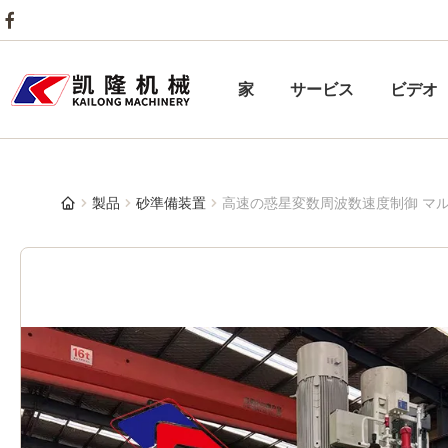
家
サービス
ビデオ
製品
砂準備装置
高速の惑星変数周波数速度制御 マ