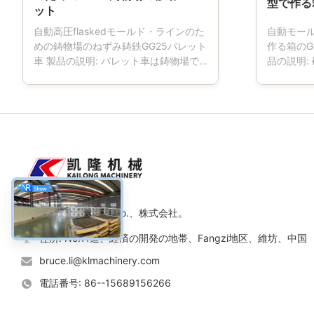
型で作る
ット
自動高圧flaskedモールド・ラインのた
自動モー
めの鋳物場のねずみ鋳鉄GG25パレット
作る箱のG
車 製品の説明: パレット車は鋳物場で
品の説明:
使用される用具である。成形機の仕
鋳造物の
事、型箱の交通機関を運転しているパ
のフラスコ
レット車に4つの車輪があるとき、パレ
ド・ライ
ット車は鋳鉄の材料から普通なされ、
重要な用
次に指定に合うために機械で造った。
形が下ら
CMMsによって制御される高度CNC機
ロセス中
械および次元によって機械で造られて
め。さら
私達のプロダクトは高精度で、よりよ
よび技術
いinterchangeability.weの設計をおよ
し、製造
び顧客のデッサンおよび技術仕様の別
ある鉄、
維坊Kailongの機械類Co.、株式会社。
のサイズを製造するために達成する。
は鋼鉄溶
パレット車は高い等級のねずみ鋳鉄、
率があり
住所: No.11道、経済の開発の地帯、Fangzi地区、維坊、中国
か鋼鉄溶接と製造され、より高い剛性
CMMによ
bruce.li@klmachinery.com
率があり、...
および次
達...
電話番号: 86--15689156266