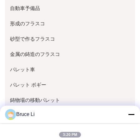
自動車予備品
形成のフラスコ
砂型で作るフラスコ
金属の鋳造のフラスコ
パレット車
パレット ボギー
鋳物場の移動パレット
鋳物場の部品
Bruce Li
鋳物場パターン ボルスタ
3:20 PM