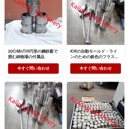
20CrMnTiH円形の鋼鉄薮で
KWの自動モールド・ライ
囲む鋳物場の付属品
ンのための銀色のフラスコ
アセンブリPinの鋳物場の部
品
今すぐ問い合わせ
今すぐ問い合わせ