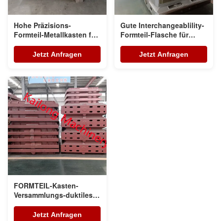
Hohe Präzisions-
Gute Interchangeablility-
Formteil-Metallkasten für
Formteil-Flasche für
Hochdruckgestaltungs-
Gießerei-Formteil-Linie
Linie
Jetzt Anfragen
Jetzt Anfragen
FORMTEIL-Kasten-
Versammlungs-duktiles
Eisen GGG50 CNC
Bearbeitungs
Jetzt Anfragen