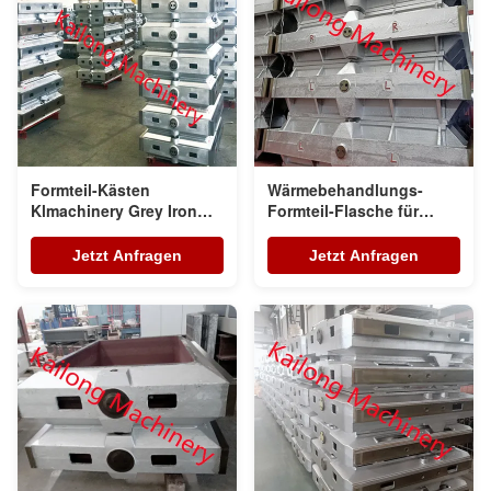
Formteil-Kästen
Wärmebehandlungs-
Klmachinery Grey Iron
Formteil-Flasche für
GG25 für Metallgießerei
grüner Sand-
automatische Formteil-
Jetzt Anfragen
Jetzt Anfragen
Linie