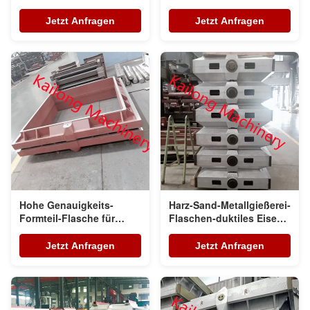
automatische
Mitte-maschinelle
Gestaltungs-Linie
Bearbeitung
Jetzt Anfragen
Jetzt Anfragen
Hohe Genauigkeits-
Harz-Sand-Metallgießerei-
Formteil-Flasche für
Flaschen-duktiles Eisen
grüner Sand-
GGG50
automatische Formteil-
Jetzt Anfragen
Jetzt Anfragen
Linie