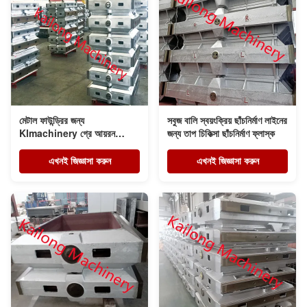
মেটাল ফাউন্ড্রির জন্য
সবুজ বালি স্বয়ংক্রিয় ছাঁচনির্মাণ লাইনের
Klmachinery গ্রে আয়রন
জন্য তাপ চিকিত্সা ছাঁচনির্মাণ ফ্লাস্ক
GG25 মোল্ডিং বক্স
এখনই জিজ্ঞাসা করুন
এখনই জিজ্ঞাসা করুন