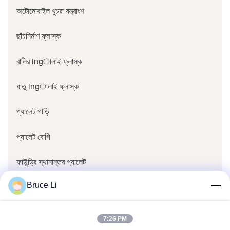
অটোমোবাইল খুচরা যন্ত্রাংশ
ছাঁচনির্মাণ ফ্লাস্ক
বালির ingালাই ফ্লাস্ক
ধাতু ingালাই ফ্লাস্ক
প্যালেট গাড়ি
প্যালেট বোগি
ফাউন্ড্রি স্থানান্তর প্যালেট
ফাউন্ড্রি অংশ
Bruce Li
ফাউন্ড্রি প্যাটার্ন বলস্টার
7:26 PM