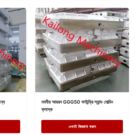
জন্য
নমনীয় আয়রন GGG50 ফাউন্ড্রি স্যান্ড মোল্ডিং
ফ্লাস্ক
এখনই জিজ্ঞাসা করুন