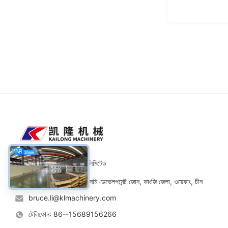
ওয়েফ্যাং কাইলং যন্ত্রপাতি কোং লিমিটেড
ঠিকানা: নং 11 রোড, ইকোনমি ডেভেলপমেন্ট জোন, ফাংজি জেলা, ওয়েফাং, চীন
bruce.li@klmachinery.com
টেলিফোন: 86--15689156266