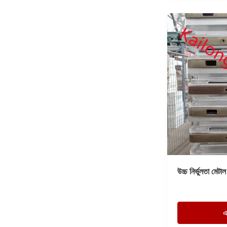
উচ্চ নির্ভুলতা মেটাল 
এ