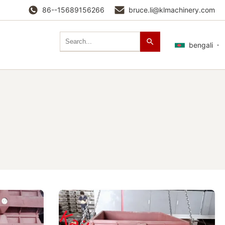
86--15689156266
bruce.li@klmachinery.com
bengali