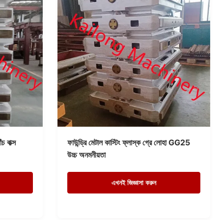
চ বাক্স
ফাউন্ড্রি মেটাল কাস্টিং ফ্লাস্ক গ্রে লোহা GG25
উচ্চ অনমনীয়তা
এখনই জিজ্ঞাসা করুন