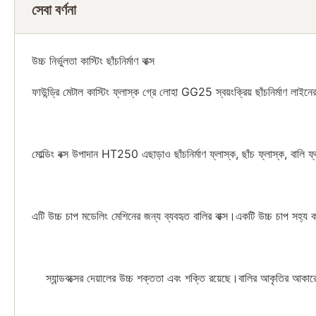
সেবা বর্ণনা
উচ্চ নির্ভুলতা কাস্টিং ছাঁচনির্মাণ বাক্স
ফাউন্ড্রি মেটাল কাস্টিং ফ্লাস্ক গ্রে লোহা GG25 স্বয়ংক্রিয় ছাঁচনির্মাণ লাইন
মোল্ডিং বক্স উপাদান HT250 এছাড়াও ছাঁচনির্মাণ ফ্লাস্ক, ছাঁচ ফ্লাস্ক, বালি ফ্লা
এটি উচ্চ চাপ মডেলিং মেশিনের জন্য ব্যবহৃত বালির বাক্স।একটি উচ্চ চাপ সহ্য করা
স্যান্ডবক্সের দেয়ালের উচ্চ শক্ততা এবং শক্তি রয়েছে।বালির আকৃতির আকারের