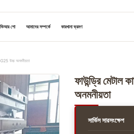
ভিআর শো
আমাদের সম্পর্কে
কারখানা ভ্রমণ
া GG25 উচ্চ অনমনীয়তা
ফাউন্ড্রি মেটাল 
অনমনীয়তা
সার্ভিস সারসংক্ষেপ