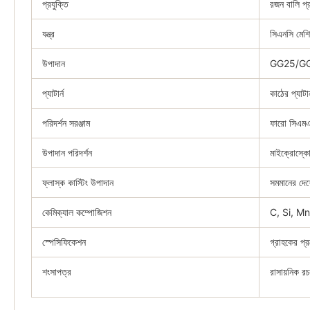
প্রযুক্তি
রজন বালি প্র
যন্ত্র
সিএনসি মেশিন
উপাদান
GG25/GG
প্যাটার্ন
কাঠের প্যাটার্
পরিদর্শন সরঞ্জাম
ফারো সিএমএ
উপাদান পরিদর্শন
মাইক্রোস্কো
ফ্লাস্ক কাস্টিং উপাদান
সমমানের দেশ
কেমিক্যাল কম্পোজিশন
C, Si, Mn
স্পেসিফিকেশন
গ্রাহকের প্
শংসাপত্র
রাসায়নিক রচ