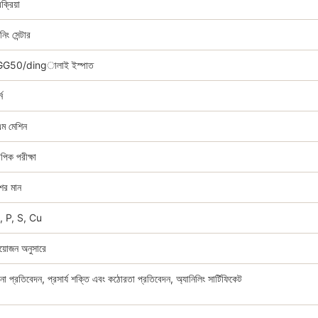
ক্রিয়া
িং সেন্টার
G50/dingালাই ইস্পাত
ন
ম মেশিন
পিক পরীক্ষা
ের মান
, P, S, Cu
রয়োজন অনুসারে
না প্রতিবেদন, প্রসার্য শক্তি এবং কঠোরতা প্রতিবেদন, অ্যানিলিং সার্টিফিকেট