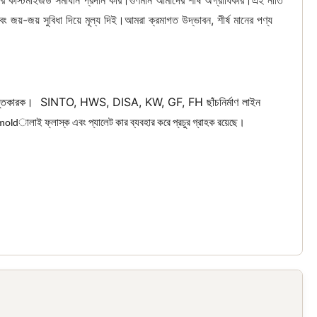
ের কাস্টমাইজড সমাধান প্রদান করি।গুণমান আমাদের শীর্ষ অগ্রাধিকার।এই নীতি
বং জয়-জয় সুবিধা দিয়ে মূল্য দিই।আমরা ক্রমাগত উদ্ভাবন, শীর্ষ মানের পণ্য
স্তুতকারক। 
SINTO, HWS, DISA, KW, GF, FH ছাঁচনির্মাণ লাইন 
moldালাই ফ্লাস্ক এবং প্যালেট কার ব্যবহার করে প্রচুর গ্রাহক রয়েছে। 