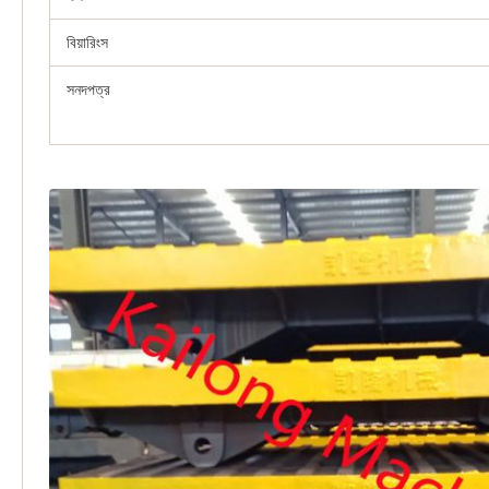
বিয়ারিংস
সনদপত্র