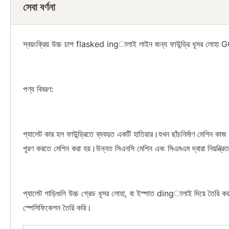
সেবা বর্ণনা
স্বয়ংক্রিয় উচ্চ চাপ flasked ingালাই লাইন জন্য ফাউন্ড্রি ধূসর লোহা G
পণ্য বিবরণ:
প্যালেট কার হল ফাউন্ড্রিতে ব্যবহৃত একটি হাতিয়ার।যখন ছাঁচনির্মাণ মেশিন ক
পূরণ করতে মেশিন করা হয়।উন্নত সিএনসি মেশিন এবং সিএমএম দ্বারা নিয়ন্ত্রিত 
প্যালেট গাড়িগুলি উচ্চ গ্রেড ধূসর লোহা, বা ইস্পাত dingালাই দিয়ে তৈরি 
স্পেসিফিকেশন তৈরি করি।