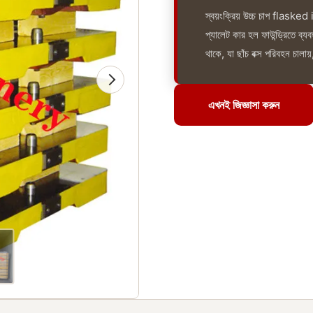
স্বয়ংক্রিয় উচ্চ চাপ flaske
প্যালেট কার হল ফাউন্ড্রিতে ব্য
থাকে, যা ছাঁচ বক্স পরিবহন চাল
এখনই জিজ্ঞাসা করুন
এখনই জিজ্ঞাসা করুন