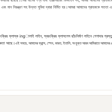
্মচারী রয়েছে।সেরা মানের পণ্য এবং ইঞ্জিনিয়ারিং ডিজাইন সহ, আমরা আমাদের গ্রাহকদ
 এবং মান নিয়ন্ত্রণ সহ উন্নত সুবিধা দ্বারা নির্মিত হয়।আমরা আমাদের গ্রাহককে সততা এ
স্বয়ংক্রিয় ফ্লাস্ক ingালাই লাইন, স্বয়ংক্রিয় ফ্লাসলেস ছাঁচনির্মাণ লাইনে পেশাদার প্র
িজ্ঞতা আছে।
এই সময়ে, আমাদের ফ্রান্স, স্পেন, ভারত, ইতালি, সংযুক্ত আরব আমিরাতে আমাদের 