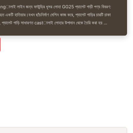
d ingালাই লাইন জন্য ফাউন্ড্রি ধূসর লোহা GG25 প্যালেট গাড়ী পণ্য বিবরণ:
বহৃত একটি হাতিয়ার।যখন ছাঁচনির্মাণ মেশিন কাজ করে, প্যালেট গাড়ির চারটি চাকা
ায়, প্যালেট গাড়ি সাধারণত castালাই লোহার উপাদান থেকে তৈরি করা হয় ...