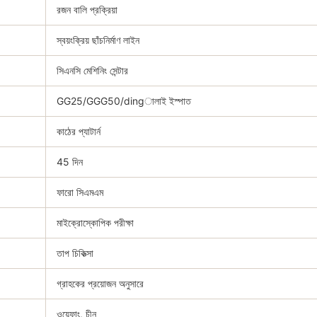
রজন বালি প্রক্রিয়া
স্বয়ংক্রিয় ছাঁচনির্মাণ লাইন
সিএনসি মেশিনিং সেন্টার
GG25/GGG50/dingালাই ইস্পাত
কাঠের প্যাটার্ন
45 দিন
ফারো সিএমএম
মাইক্রোস্কোপিক পরীক্ষা
তাপ চিকিত্সা
গ্রাহকের প্রয়োজন অনুসারে
ওয়েফাং, চীন