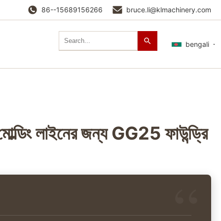
86--15689156266
bruce.li@klmachinery.com
bengali
ড মোল্ডিং লাইনের জন্য GG25 ফাউন্ড্রি