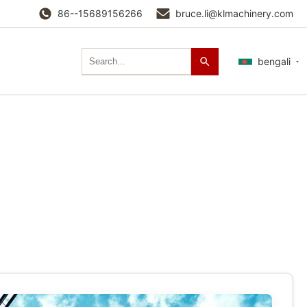
86--15689156266
bruce.li@klmachinery.com
bengali